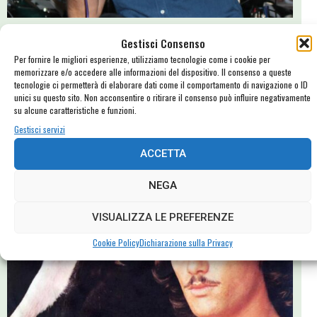
Maurizio Becker e la fabbrica di plastica
Gestisci Consenso
Per fornire le migliori esperienze, utilizziamo tecnologie come i cookie per
Maurizio Becker è una persona eccezionale, e l'attenzione e la
memorizzare e/o accedere alle informazioni del dispositivo. Il consenso a queste
passione che mette nel parlare e scrivere di musica sono tangibili, se
tecnologie ci permetterà di elaborare dati come il comportamento di navigazione o ID
uno rallenta e si ferma ad ascoltare: e il pubblico che ha assistito alle
unici su questo sito. Non acconsentire o ritirare il consenso può influire negativamente
su alcune caratteristiche e funzioni.
quasi due ore di chiacchierata di venerdì ha sicuramente apprezzato
le sue storie!
Gestisci servizi
ACCETTA
NEGA
VISUALIZZA LE PREFERENZE
Cookie Policy
Dichiarazione sulla Privacy