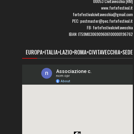
00053 Civitavecchia (RM)
www.fortefestival.it
fortefestivalcivitavecchia@gmail.com
PEC: postmaster@pec.fortefestival.it
FB: fortefestivalcivitavecchia
IBAN: IT59M0306909606100000196762
EUROPA>ITALIA>LAZIO>ROMA>CIVITAVECCHIA>SEDE