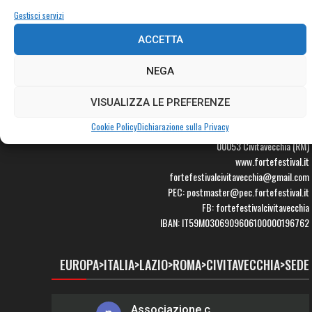
Gestisci servizi
ACCETTA
NEGA
ASS.NE CULTURALE FORTE! FESTIVAL, MUSICA E ARTE
VISUALIZZA LE PREFERENZE
Cookie Policy
Dichiarazione sulla Privacy
Via XVI Settembre 3
00053 Civitavecchia (RM)
www.fortefestival.it
fortefestivalcivitavecchia@gmail.com
PEC: postmaster@pec.fortefestival.it
FB: fortefestivalcivitavecchia
IBAN: IT59M0306909606100000196762
EUROPA>ITALIA>LAZIO>ROMA>CIVITAVECCHIA>SEDE