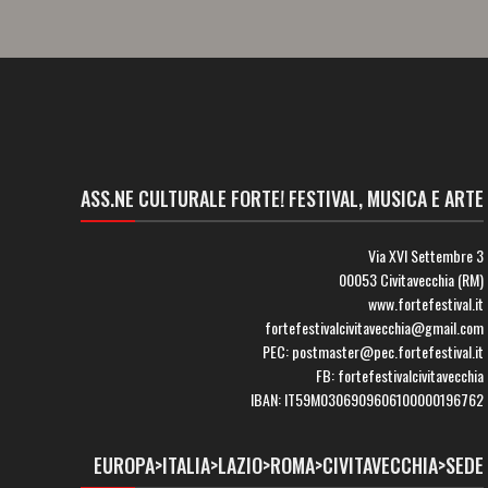
ASS.NE CULTURALE FORTE! FESTIVAL, MUSICA E ARTE
Via XVI Settembre 3
00053 Civitavecchia (RM)
www.fortefestival.it
fortefestivalcivitavecchia@gmail.com
PEC: postmaster@pec.fortefestival.it
FB: fortefestivalcivitavecchia
IBAN: IT59M0306909606100000196762
EUROPA>ITALIA>LAZIO>ROMA>CIVITAVECCHIA>SEDE