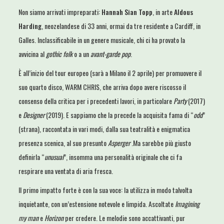
Non siamo arrivati impreparati:
Hannah Sian Topp
, in arte
Aldous
Harding
, neozelandese di 33 anni, ormai da tre residente a Cardiff, in
Galles. Inclassificabile in un genere musicale, chi ci ha provato la
avvicina al
gothic folk
o a un
avant-garde
pop
.
È all’inizio del tour europeo (sarà a Milano il 2 aprile) per promuovere il
suo quarto disco, WARM CHRIS, che arriva dopo avere riscosso il
consenso della critica per i precedenti lavori, in particolare
Party
(2017)
e
Designer
(2019). E sappiamo che la precede la acquisita fama di “
odd
”
(strana), raccontata in vari modi, dalla sua teatralità e enigmatica
presenza scenica, al suo presunto
Asperger
.Ma sarebbe più giusto
definirla “
unusual
”, insomma una personalità originale che ci fa
respirare una ventata di aria fresca.
Il primo impatto forte è con la sua voce: la utilizza in modo talvolta
inquietante, con un’estensione notevole e limpida. Ascoltate
Imagining
my man
e
Horizon
per credere. Le melodie sono accattivanti, pur