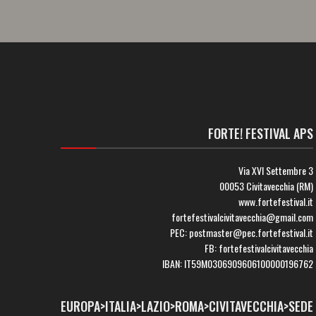
FORTE! FESTIVAL APS
Via XVI Settembre 3
00053 Civitavecchia (RM)
www.fortefestival.it
fortefestivalcivitavecchia@gmail.com
PEC: postmaster@pec.fortefestival.it
FB: fortefestivalcivitavecchia
IBAN: IT59M0306909606100000196762
EUROPA>ITALIA>LAZIO>ROMA>CIVITAVECCHIA>SEDE