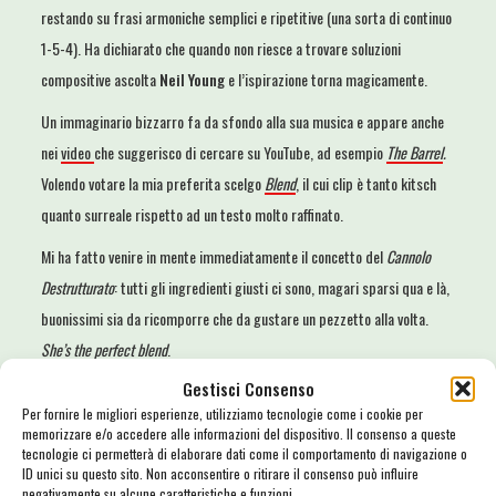
restando su frasi armoniche semplici e ripetitive (una sorta di continuo
1-5-4). Ha dichiarato che quando non riesce a trovare soluzioni
compositive ascolta
Neil Young
e l’ispirazione torna magicamente.
Un immaginario bizzarro fa da sfondo alla sua musica e appare anche
nei
video
che suggerisco di cercare su YouTube, ad esempio
The Barrel
.
Volendo votare la mia preferita scelgo
Blend
, il cui clip è tanto kitsch
quanto surreale rispetto ad un testo molto raffinato.
Mi ha fatto venire in mente immediatamente il concetto del
Cannolo
Destrutturato
: tutti gli ingredienti giusti ci sono, magari sparsi qua e là,
buonissimi sia da ricomporre che da gustare un pezzetto alla volta.
She’s the perfect blend
.
Gestisci Consenso
Per fornire le migliori esperienze, utilizziamo tecnologie come i cookie per
memorizzare e/o accedere alle informazioni del dispositivo. Il consenso a queste
tecnologie ci permetterà di elaborare dati come il comportamento di navigazione o
ID unici su questo sito. Non acconsentire o ritirare il consenso può influire
negativamente su alcune caratteristiche e funzioni.