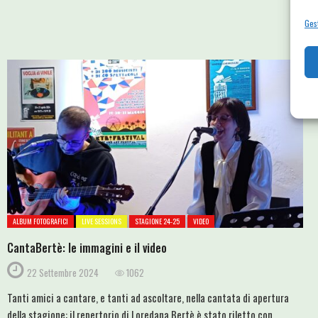
Gest
ALBUM FOTOGRAFICI
LIVE SESSIONS
STAGIONE 24-25
VIDEO
CantaBertè: le immagini e il video
22 Settembre 2024
1062
Tanti amici a cantare, e tanti ad ascoltare, nella cantata di apertura
della stagione: il repertorio di Loredana Bertè è stato riletto con