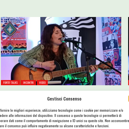
FORTE! TALKS
INCONTRI
VIDEO
FORTE! Talks #04 – Maria Teresa Ascione (Resina)
Gestisci Consenso
6 Gennaio 2025
1700
 fornire le migliori esperienze, utilizziamo tecnologie come i cookie per memorizzare e/o
Quarta puntata delle interviste di FORTE! Talks, 10 minuti di chiacchiere
edere alle informazioni del dispositivo. Il consenso a queste tecnologie ci permetterà di
con un musicista che presenta il suo nuovo disco: in questo incontro, la
borare dati come il comportamento di navigazione o ID unici su questo sito. Non acconsentir
rare il consenso può influire negativamente su alcune caratteristiche e funzioni.
cantautrice Resina racconta il suo nuovo EP "RADICE", pubblicato in