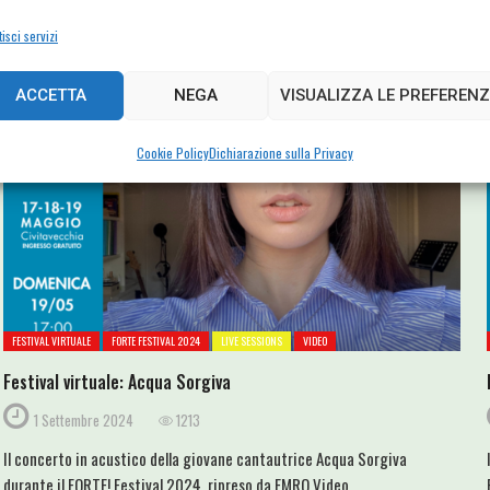
forma fisica in questi giorni dalla nostra Zillion Watt Records.
isci servizi
ACCETTA
NEGA
VISUALIZZA LE PREFERENZ
Cookie Policy
Dichiarazione sulla Privacy
FESTIVAL VIRTUALE
FORTE FESTIVAL 2024
LIVE SESSIONS
VIDEO
Festival virtuale: Acqua Sorgiva
1 Settembre 2024
1213
Il concerto in acustico della giovane cantautrice Acqua Sorgiva
durante il FORTE! Festival 2024, ripreso da EMRO Video.