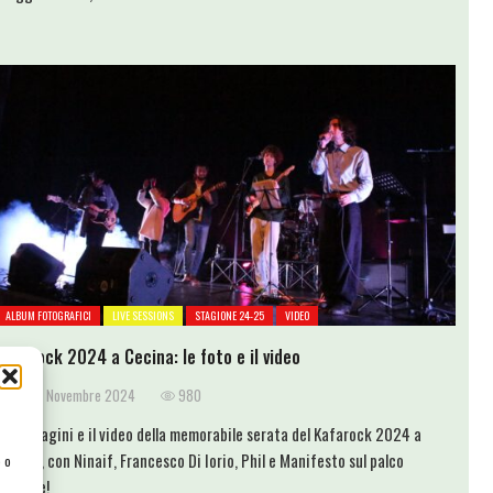
ALBUM FOTOGRAFICI
LIVE SESSIONS
STAGIONE 24-25
VIDEO
Kafarock 2024 a Cecina: le foto e il video
25 Novembre 2024
980
Le immagini e il video della memorabile serata del Kafarock 2024 a
Cecina, con Ninaif, Francesco Di Iorio, Phil e Manifesto sul palco
e o
insieme!