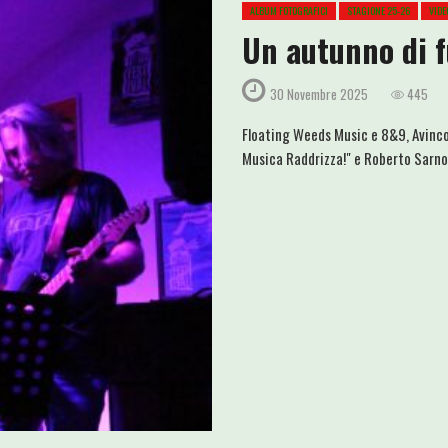
ALBUM FOTOGRAFICI
STAGIONE 25-26
VIDE
Un autunno di f
30 Novembre 2025
445
Floating Weeds Music e 8&9, Avincol
Musica Raddrizza!" e Roberto Sarno: