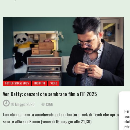
FORTE FESTIVAL 2025
INCONTRI
VIDEO
Von Datty: canzoni che sembrano film a F!F 2025
10 Maggio 2025
1366
Per
Una chiacchierata amichevole col cantautore rock di Tivoli che aprirà le
acc
serate all'Arena Pincio (venerdì 16 maggio alle 21,30)
ela
riti