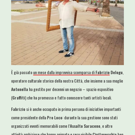
È già passato
un mese dalla improvvisa scomparsa di
Fabrizio
Delogu
,
operatore culturale storico della nostra Città, che insieme a sua moglie
Antonella
ha gestito per decenni un negozio – spazio espositivo
(
Graffiti
) che ha promosso e fatto conoscere tanti artisti locali.
Fabrizio
si è anche occupato in prima persona di iniziative importanti
come presidente della
Pro Loco
: durante la sua gestione sono stati
organizzati eventi memorabili come l’
Assalto Saraceno
, e altre
attività ambiziose che hanno animato e reso visibile
Civitavecchia
ben