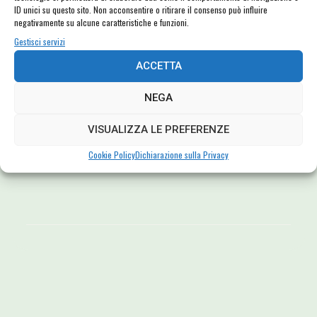
ID unici su questo sito. Non acconsentire o ritirare il consenso può influire
negativamente su alcune caratteristiche e funzioni.
Un abbraccio da tutti noi ad
Antonella
: e un ultimo grazie di cuore a
Gestisci servizi
Fabrizio
.
ACCETTA
NEGA
Related Posts
No related posts.
VISUALIZZA LE PREFERENZE
Cookie Policy
Dichiarazione sulla Privacy