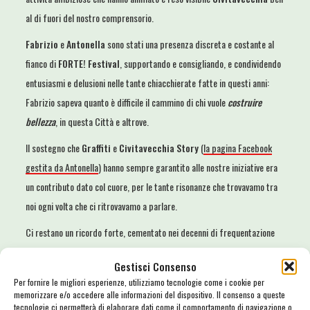
al di fuori del nostro comprensorio.
Fabrizio
e
Antonella
sono stati una presenza discreta e costante al
fianco di
FORTE! Festival
, supportando e consigliando, e condividendo
entusiasmi e delusioni nelle tante chiacchierate fatte in questi anni:
Fabrizio sapeva quanto è difficile il cammino di chi vuole
costruire
bellezza
, in questa Città e altrove.
Il sostegno che
Graffiti
e
Civitavecchia Story
(
la pagina Facebook
gestita da Antonella
) hanno sempre garantito alle nostre iniziative era
un contributo dato col cuore, per le tante risonanze che trovavamo tra
noi ogni volta che ci ritrovavamo a parlare.
Ci restano un ricordo forte, cementato nei decenni di frequentazione
(…perché tantissime delle cornici dei quadri che abbiamo appeso in
Gestisci Consenso
casa negli ultimi 30 anni sono creazioni artigianali di
Graffiti
!): ma
Per fornire le migliori esperienze, utilizziamo tecnologie come i cookie per
anche la consapevolezza del fatto che il percorso fatto insieme non si
memorizzare e/o accedere alle informazioni del dispositivo. Il consenso a queste
tecnologie ci permetterà di elaborare dati come il comportamento di navigazione o
interromperà, perché
lo spirito continua
.