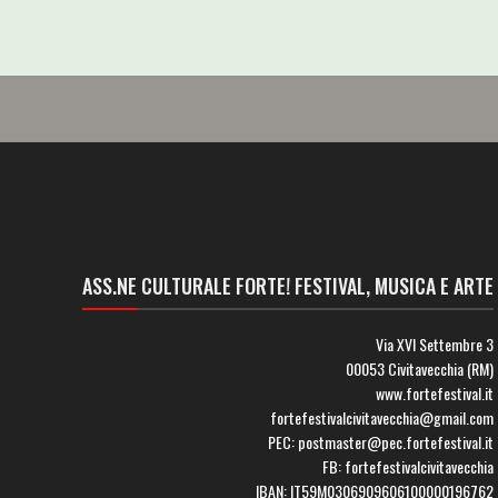
ASS.NE CULTURALE FORTE! FESTIVAL, MUSICA E ARTE
Via XVI Settembre 3
00053 Civitavecchia (RM)
www.fortefestival.it
fortefestivalcivitavecchia@gmail.com
PEC: postmaster@pec.fortefestival.it
FB: fortefestivalcivitavecchia
IBAN: IT59M0306909606100000196762