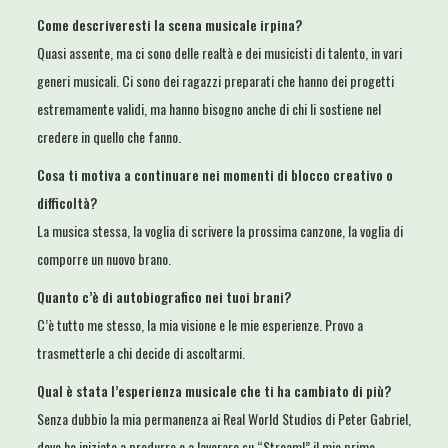
Come descriveresti la scena musicale irpina?
Quasi assente, ma ci sono delle realtà e dei musicisti di talento, in vari
generi musicali. Ci sono dei ragazzi preparati che hanno dei progetti
estremamente validi, ma hanno bisogno anche di chi li sostiene nel
credere in quello che fanno.
Cosa ti motiva a continuare nei momenti di blocco creativo o
difficoltà?
La musica stessa, la voglia di scrivere la prossima canzone, la voglia di
comporre un nuovo brano.
Quanto c’è di autobiografico nei tuoi brani?
C’è tutto me stesso, la mia visione e le mie esperienze. Provo a
trasmetterle a chi decide di ascoltarmi.
Qual è stata l’esperienza musicale che ti ha cambiato di più?
Senza dubbio la mia permanenza ai Real World Studios di Peter Gabriel,
dove ho iniziato a produrre e a lavorare su “Stream!” il mio primo