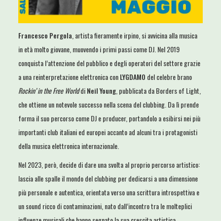
Francesco Pergola
, artista fieramente irpino, si avvicina alla musica
in età molto giovane, muovendo i primi passi come DJ. Nel 2019
conquista l’attenzione del pubblico e degli operatori del settore grazie
a una reinterpretazione elettronica con
LYGDAMO
del celebre brano
Rockin’ in the Free World
di
Neil Young
, pubblicata da Borders of Light,
che ottiene un notevole successo nella scena del clubbing. Da lì prende
forma il suo percorso come DJ e producer, portandolo a esibirsi nei più
importanti club italiani ed europei accanto ad alcuni tra i protagonisti
della musica elettronica internazionale.
Nel 2023, però, decide di dare una svolta al proprio percorso artistico:
lascia alle spalle il mondo del clubbing per dedicarsi a una dimensione
più personale e autentica, orientata verso una scrittura introspettiva e
un sound ricco di contaminazioni, nato dall’incontro tra le molteplici
influenze musicali che hanno segnato la sua crescita artistica.