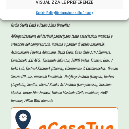
Cassa di Risparmio di Civitavecchia,
con il supporto di A Casa Tua,
VISUALIZZA LE PREFERENZE
Clemenergy Srls di Clementucci Andrea, Graphis Studio, SDIC Servizi di
Cookie Policy
Dichiarazione sulla Privacy
Pistola Daniele e Compagnia Portuale Civitavecchia, con i media partner
Radio Stella Città e Radio Alma Bruxelles.
All’organizzazione del festival partecipano tante associazioni musicali e
artistiche del comprensorio, insieme a partner di livello nazionale:
Associazione Poetica Allumiere, Baita Crew, Casa delle Arti Allumiere,
CineCircolo XXI APS, Ensemble InCantus, EMRO Video, Ercolani Bros. /
Dokc Lab, Festival Kafarock (Cecina), Filarmonica di Civitavecchia, Granari
Spazio Off, ass. musicale Ponchielli, HolyDays Festival (Foligno), RioFest
(Tegoleto), Skelter, Tèkne/ Sonika Art Festival (Campobasso), Stazione
Musica,
Terrae Film Festival,
Unione Musicale Civitavecchiese, WoW
Records, Zillion Watt Records.