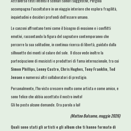
Attraverso testi intensi e scenari sonori suggestivi, Pergola
accompagna l’ascoltatore in un viaggio interiore che esplora fragilità,
inquietudini e desideri profondi dell’essere umano.
Le canzoni affrontano temi come il bisogno di evasione e i conflitti
emotivi, raccontando la figura del sognatore contemporaneo che
percorre la sua solitudine, in continua ricerca di libertà, guidato dalla
silhouette dei monti al calare del sole. Il disco vede inoltre la
partecipazione di musicisti e produttori di fama internazionale, tra cui
Simon Phillips, Lenny Castro, Chris Hughes, Tony Franklin, Ted
Jensen
e numerosi altri collaboratori di prestigio.
Personalmente, l’ho visto crescere molto come artista e come amico, e
sono felice che abbia accettato il nostro invito!
Gli ho posto alcune domande. Ora parola a lui!
(Matteo Balsamo, maggio 2026)
Quali sono stati gli artisti e gli album che ti hanno formato di