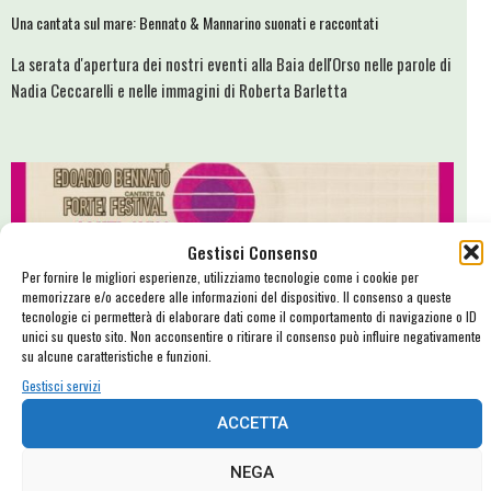
Una cantata sul mare: Bennato & Mannarino suonati e raccontati
La serata d'apertura dei nostri eventi alla Baia dell'Orso nelle parole di
Nadia Ceccarelli e nelle immagini di Roberta Barletta
Gestisci Consenso
Per fornire le migliori esperienze, utilizziamo tecnologie come i cookie per
memorizzare e/o accedere alle informazioni del dispositivo. Il consenso a queste
tecnologie ci permetterà di elaborare dati come il comportamento di navigazione o ID
unici su questo sito. Non acconsentire o ritirare il consenso può influire negativamente
su alcune caratteristiche e funzioni.
Gestisci servizi
ACCETTA
L’arte dell’incontro #3: Edoardo Bennato e Mannarino… sul mare!
NEGA
I nostri cantautori rileggono i repertori di due artisti importanti per