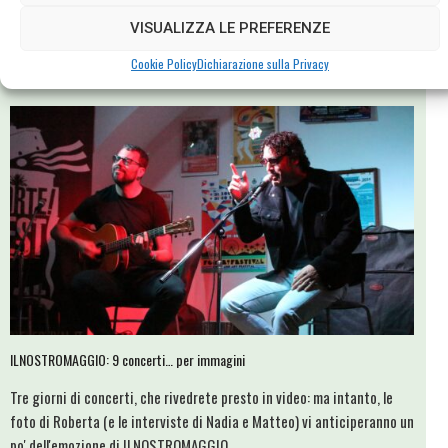
la canzone italiana: appuntamento alla Baia dell'Orso (via Aurelia Sud
VISUALIZZA LE PREFERENZE
25), giovedì 12 giugno alle 19,30.
Cookie Policy
Dichiarazione sulla Privacy
ILNOSTROMAGGIO: 9 concerti… per immagini
Tre giorni di concerti, che rivedrete presto in video: ma intanto, le
foto di Roberta (e le interviste di Nadia e Matteo) vi anticiperanno un
po' dell'emozione di ILNOSTROMAGGIO.