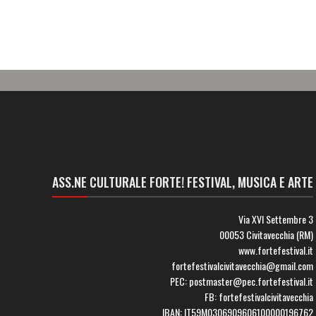
ASS.NE CULTURALE FORTE! FESTIVAL, MUSICA E ARTE
Via XVI Settembre 3
00053 Civitavecchia (RM)
www.fortefestival.it
fortefestivalcivitavecchia@gmail.com
PEC: postmaster@pec.fortefestival.it
FB: fortefestivalcivitavecchia
IBAN: IT59M0306909606100000196762