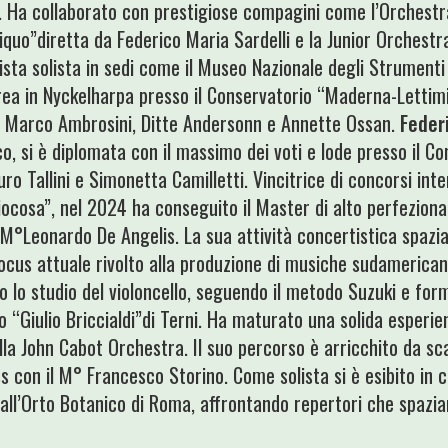
. Ha collaborato con prestigiose compagini come l’Orchestr
uo”diretta da Federico Maria Sardelli e la Junior Orchestra 
 vista solista in sedi come il Museo Nazionale degli Strumenti
urea in Nyckelharpa presso il Conservatorio “Maderna-Lettim
 Marco Ambrosini, Ditte Andersonn e Annette Ossan.
Feder
co, si è diplomata con il massimo dei voti e lode presso il C
ro Tallini e Simonetta Camilletti. Vincitrice di concorsi inte
iocosa”, nel 2024 ha conseguito il Master di alto perfezion
°Leonardo De Angelis. La sua attività concertistica spazia
 focus attuale rivolto alla produzione di musiche sudamerica
imo lo studio del violoncello, seguendo il metodo Suzuki e fo
 “Giulio Briccialdi”di Terni. Ha maturato una solida esperie
ella John Cabot Orchestra. Il suo percorso è arricchito da s
 con il M° Francesco Storino. Come solista si è esibito in c
 all’Orto Botanico di Roma, affrontando repertori che spaziano