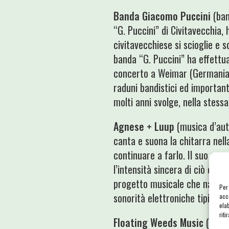
Banda Giacomo Puccini
(ban
“G. Puccini” di Civitavecchia, 
civitavecchiese si scioglie e s
banda “G. Puccini” ha effettuat
concerto a Weimar (Germania) 
raduni bandistici ed important
molti anni svolge, nella stess
Agnese + Luup
(musica d’aut
canta e suona la chitarra nel
continuare a farlo. Il suo pro
l’intensità sincera di ciò ch
progetto musicale che nasce 
Per
sonorità elettroniche tipiche 
acc
ela
riti
Floating Weeds Music
(psich