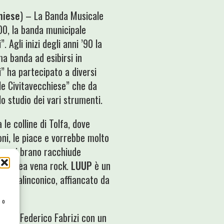
hiese
) – La Banda Musicale
900, la banda municipale
 Agli inizi degli anni ’90 la
ma banda ad esibirsi in
” ha partecipato a diversi
le Civitavecchiese” che da
lo studio dei vari strumenti.
a le colline di Tolfa, dove
ni, le piace e vorrebbe molto
: ogni brano racchiude
pontanea vena rock.
LUUP
è un
e malinconico, affiancato da
e o
le di Federico Fabrizi con un