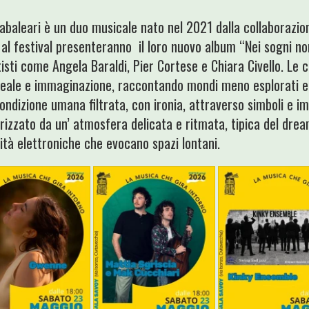
baleari è un duo musicale nato nel 2021 dalla collaborazion
 al festival presenteranno il loro nuovo album “Nei sogni n
tisti come Angela Baraldi, Pier Cortese e Chiara Civello. Le 
reale e immaginazione, raccontando mondi meno esplorati e 
condizione umana filtrata, con ironia, attraverso simboli e i
rizzato da un’ atmosfera delicata e ritmata, tipica del dre
ità elettroniche che evocano spazi lontani.