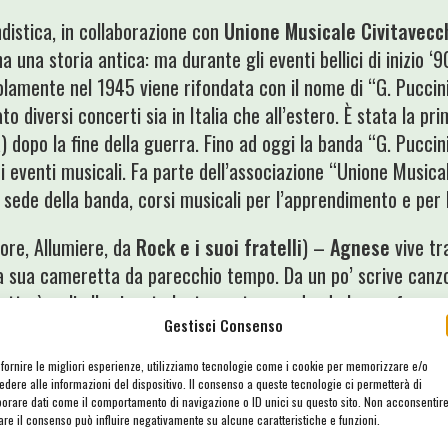
distica, in collaborazione con
Unione Musicale Civitavecc
ha una storia antica: ma durante gli eventi bellici di inizio ‘
olamente nel 1945 viene rifondata con il nome di “G. Puccini”.
o diversi concerti sia in Italia che all’estero. È stata la pri
dopo la fine della guerra. Fino ad oggi la banda “G. Puccini
i eventi musicali. Fa parte dell’associazione “Unione Musica
a sede della banda, corsi musicali per l’apprendimento e per 
ore, Allumiere, da
Rock e i suoi fratelli
) –
Agnese
vive tr
la sua cameretta da parecchio tempo. Da un po’ scrive canzo
getto è agli albori e sta lentamente prendendo la sua forma
Gestisci Consenso
e la muove, tra sonorità acustiche, atmosfere intime e una s
nel 2017 che propone un cantautorato moderno spensierato 
 fornire le migliori esperienze, utilizziamo tecnologie come i cookie per memorizzare e/o
del pop anni 80/90.
edere alle informazioni del dispositivo. Il consenso a queste tecnologie ci permetterà di
borare dati come il comportamento di navigazione o ID unici su questo sito. Non acconsentir
rare il consenso può influire negativamente su alcune caratteristiche e funzioni.
edelia) – Floating Weeds Music è uno spazio, un’idea musica