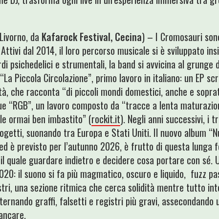
 Livorno, da
Kafarock Festival, Cecina
) – I Cromosauri sono
Attivi dal 2014, il loro percorso musicale si è sviluppato in
rdi psichedelici e strumentali, la band si avvicina al grunge 
La Piccola Circolazione”, primo lavoro in italiano: un EP scr
tà, che racconta “di piccoli mondi domestici, anche e sopra
gue “RGB”, un lavoro composto da “tracce a lenta maturazio
le ormai ben imbastito” (
rockit.it
). Negli anni successivi, i 
rogetti, suonando tra Europa e Stati Uniti. Il nuovo album “N
ed è previsto per l’autunno 2026, è frutto di questa lunga f
il quale guardare indietro e decidere cosa portare con sé.
020: il suono si fa più magmatico, oscuro e liquido, fuzz pas
stri, una sezione ritmica che cerca solidità mentre tutto i
lternando graffi, falsetti e registri più gravi, assecondando
mancare.