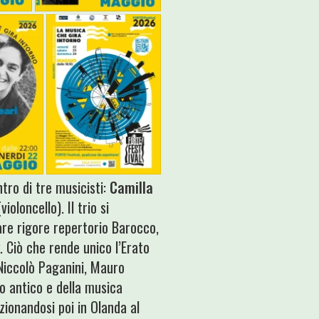
tro di tre musicisti:
Camilla
violoncello). Il trio si
are rigore repertorio Barocco,
 Ciò che rende unico l’Erato
Niccolò Paganini, Mauro
io antico e della musica
ezionandosi poi in Olanda al