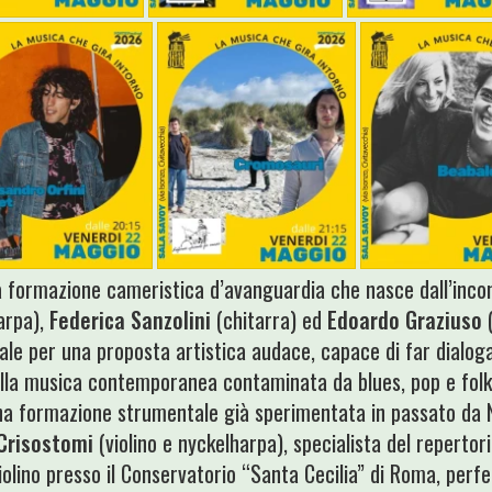
 formazione cameristica d’avanguardia che nasce dall’incon
arpa),
Federica Sanzolini
(chitarra) ed
Edoardo Graziuso
(
le per una proposta artistica audace, capace di far dialog
ella musica contemporanea contaminata da blues, pop e folk.
 una formazione strumentale già sperimentata in passato da 
Crisostomi
(violino e nyckelharpa), specialista del repertor
Violino presso il Conservatorio “Santa Cecilia” di Roma, perf