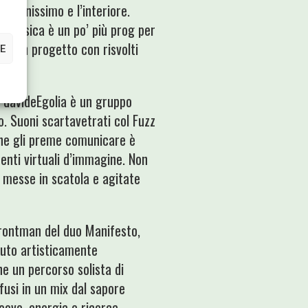
lontanissimo e l’interiore.
la musica è un po’ più prog per
ipa un progetto con risvolti
E
, davideEgolia è un gruppo
o. Suoni scartavetrati col Fuzz
che gli preme comunicare è
menti virtuali d’immagine. Non
ni messe in scatola e agitate
frontman del duo Manifesto,
iuto artisticamente
he un percorso solista di
usi in un mix dal sapore
oove, energia e ricerca