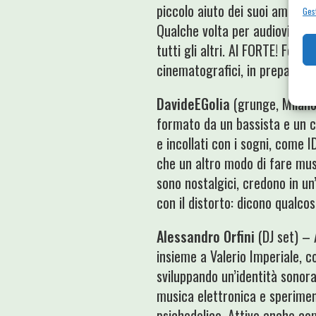
piccolo aiuto dei suoi amici. M
Gest
Qualche volta per audiovisivo.
tutti gli altri. Al FORTE! Fes
cinematografici, in preparazio
DavideEGolia
(grunge, Milan
formato da un bassista e un ch
e incollati con i sogni, come
che un altro modo di fare musi
sono nostalgici, credono in un’
con il distorto: dicono qualco
Alessandro Orfini
(DJ set) – 
insieme a Valerio Imperiale, 
sviluppando un’identità sonora
musica elettronica e sperimen
psichedelico. Attivo anche co