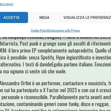
usica per l’infinitamente grande e l’infinitamente piccolo, il 
isci servizi
 Federico dice “nella mia testa sto facendo pop”, ma forse 
tival, Floating Weeds Music sarà una sonorizzazione, che antic
ACCETTA
NEGA
VISUALIZZA LE PREFERENZ
ne con CineCircolo XXI e FORTE! Festival.
Cookie Policy
Dichiarazione sulla Privacy
o, da
HolyDays Festival, Foligno
) – Nato a Milano nel 2023
itarrista. Post punk e grunge sono gli ascolti di riferiment
 IDEM: il loro primo EP completamente autoprodotto. Quello 
ca è possibile: senza Spotify, Hype ingiustificato o investi
alternativa. I testi di davideEgolia parlano italiano. Emozio
sa ma ognuno ci sente ciò che vuole.
Alessandro Orfini è un performer, cantautore e musicista, 
con cui ha partecipato a X Factor nel 2023 e con cui è cresc
 personale e riconoscibile. Parallelamente porta avanti anc
tazione, contaminando generi come funky, disco e reggae, f
me DJ, trasforma ogni live in un’esperienza immersiva tra gr