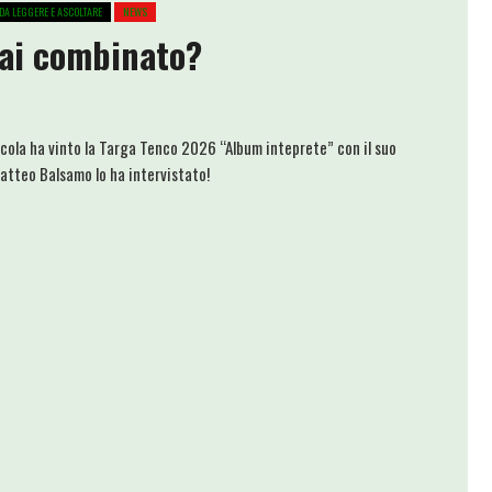
DA LEGGERE E ASCOLTARE
NEWS
hai combinato?
incola ha vinto la Targa Tenco 2026 “Album inteprete” con il suo
Matteo Balsamo lo ha intervistato!