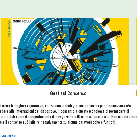
FORTE FESTIVAL 2026
NEWS
STAGIONE 25-26
Gestisci Consenso
Gli artisti del FORTE! Festival 2026
 fornire le migliori esperienze, utilizziamo tecnologie come i cookie per memorizzare e/o
20 Maggio 2026
439
edere alle informazioni del dispositivo. Il consenso a queste tecnologie ci permetterà di
borare dati come il comportamento di navigazione o ID unici su questo sito. Non acconsentir
Le presentazioni di tutti gli artisti del FORTE! Festival 2026, se volete
rare il consenso può influire negativamente su alcune caratteristiche e funzioni.
saperne di più su tutti loro!
isci servizi