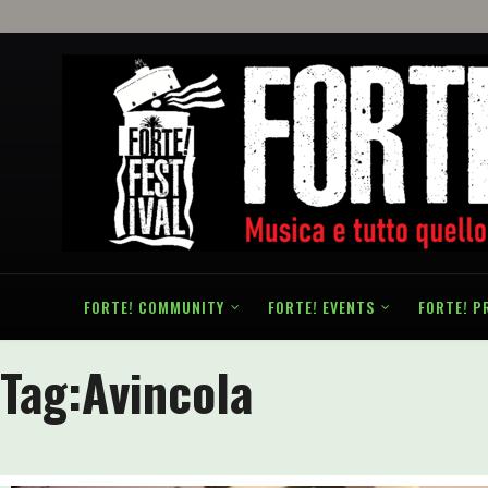
FORTE! COMMUNITY
FORTE! EVENTS
FORTE! P
Tag:
Avincola