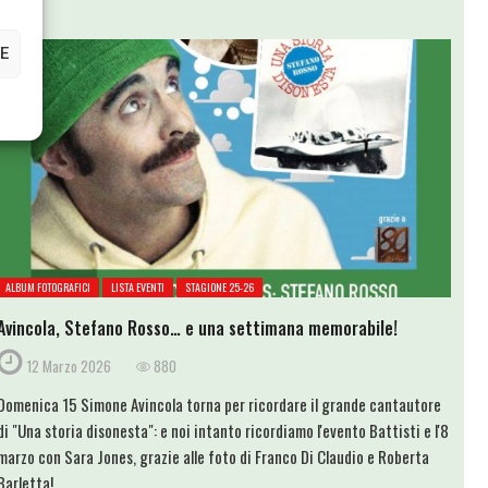
E
ALBUM FOTOGRAFICI
LISTA EVENTI
STAGIONE 25-26
Avincola, Stefano Rosso… e una settimana memorabile!
12 Marzo 2026
880
Domenica 15 Simone Avincola torna per ricordare il grande cantautore
di "Una storia disonesta": e noi intanto ricordiamo l'evento Battisti e l'8
marzo con Sara Jones, grazie alle foto di Franco Di Claudio e Roberta
Barletta!