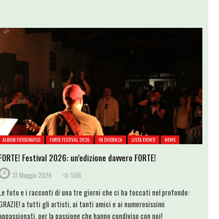
ALBUM FOTOGRAFICI
FORTE FESTIVAL 2026
IN EVIDENZA
LISTA EVENTI
NEWS
FORTE! Festival 2026: un’edizione davvero FORTE!
31 Maggio 2026
508
Le foto e i racconti di una tre giorni che ci ha toccati nel profondo:
GRAZIE! a tutti gli artisti, ai tanti amici e ai numerosissimi
appassionati, per la passione che hanno condiviso con noi!