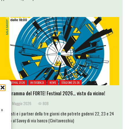
FORTE FESTIVAL 2026
IN EVIDENZA
NEWS
STAGIONE 25-26
Il programma del FORTE! Festival 2026… visto da vicino!
20 Maggio 2026
808
e o
Gli artisti e i partner della tre giorni che potrete godervi 22, 23 e 24
maggio al Savoy di via Isonzo (Civitavecchia)