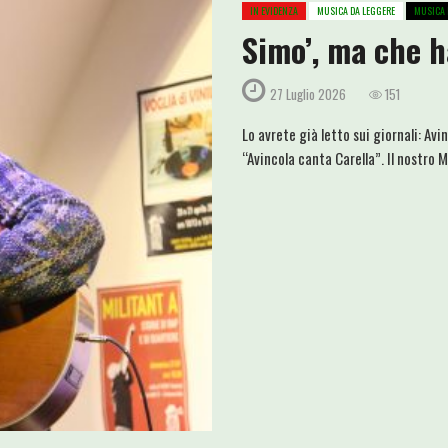
IN EVIDENZA
MUSICA DA LEGGERE
MUSICA 
Simo’, ma che 
27 Luglio 2026
151
Lo avrete già letto sui giornali: Av
“Avincola canta Carella”. Il nostro 