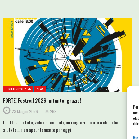
FORTE FESTIVAL 2026
NEWS
FORTE! Festival 2026: intanto, grazie!
Per
23 Maggio 2026
269
acc
ela
In attesa di foto, video e racconti, un ringraziamento a chi ci ha
riti
aiutato... e un appuntamento per oggi!
Gest