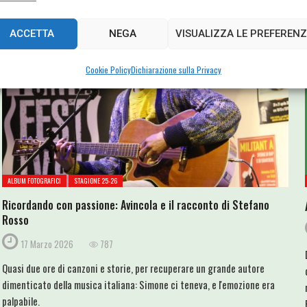
ACCETTA
NEGA
VISUALIZZA LE PREFERENZ
Cookie Policy
Dichiarazione sulla Privacy
ALBUM FOTOGRAFICI
STAGIONE 25-26
Ricordando con passione: Avincola e il racconto di Stefano
Rosso
17 Marzo 2026
787
Quasi due ore di canzoni e storie, per recuperare un grande autore
dimenticato della musica italiana: Simone ci teneva, e l'emozione era
palpabile.