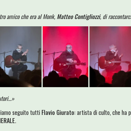
tro amico che era al Monk,
Matteo Contigliozzi
, di raccontarc
utori…»
biamo seguito tutti
Flavio Giurato
: artista di culto, che ha 
NERALE
.