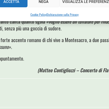
oce sola
La marcia nuziale,
il momento più solenne dello spet
ACCETTA
NEGA
VISUALIZZA LE PREFERENZ
a al termine della notte, Flavio Giurato dismette i panni di
dr
Cookie Policy
Dichiarazione sulla Privacy
tanto canta quanto sgola
«Voglio essere un tuffatore per rina
ti, senza più una goccia di sudore.
 forte accento romano di chi vive a Montesacro, a due passi
ssuno».
ppuntamento.
(Matteo Contigliozzi – Concerto di Fla