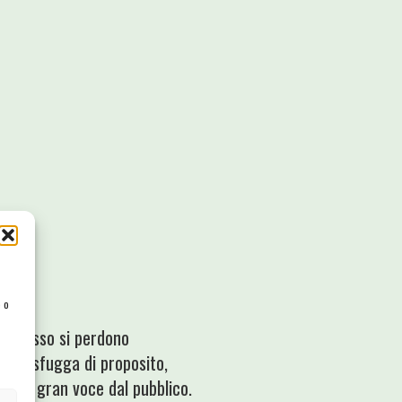
e o
he spesso si perdono
o lo sfugga di proposito,
esto a gran voce dal pubblico.