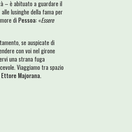
tà – è abituato a guardare il
 alle lusinghe della fama per
memore di
Pessoa
: «
Essere
tamento, se auspicate di
endere con voi nel girone
dervi una strana fuga
iacevole. Viaggiamo tra spazio
i
Ettore Majorana
.