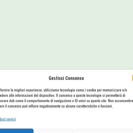
Gestisci Consenso
 fornire le migliori esperienze, utilizziamo tecnologie come i cookie per memorizzare e/o
edere alle informazioni del dispositivo. Il consenso a queste tecnologie ci permetterà di
borare dati come il comportamento di navigazione o ID unici su questo sito. Non acconsentir
rare il consenso può influire negativamente su alcune caratteristiche e funzioni.
si sussurra, chiede di tendere l’orecchio alle sue parole; c
 non sempre trova il microfono. L’impressione è che Giurat
isci servizi
ioni più pop del suo capolavoro
IL TUFFATORE
(1982), richi