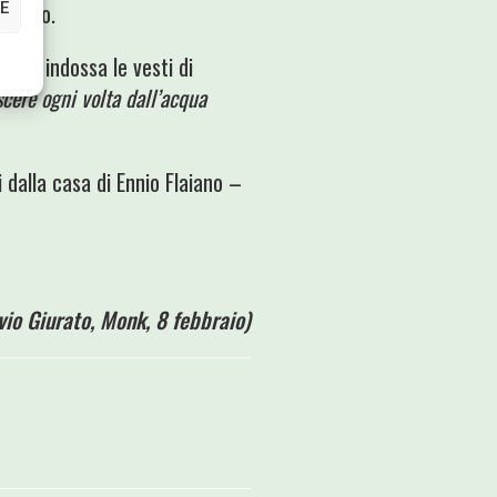
tacolo.
E
iver
e indossa le vesti di
scere ogni volta dall’acqua
 dalla casa di Ennio Flaiano –
vio Giurato, Monk, 8 febbraio)