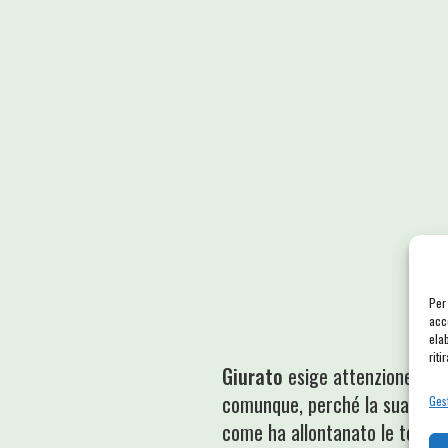
Per
acc
ela
riti
Giurato
esige attenzione. Qua
comunque, perché la sua bocca
Gest
come ha allontanato le tentaz