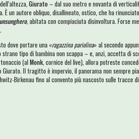
dell’altezza,
Giurato
– dal suo metro e novanta di verticali
 È un autore obliquo, disallineato, ostico, che ha rinunciato
unsunghero
, abitata con compiaciuta disinvoltura. Forse 
.
sto dove portare una «
ragazzina pariolina
» al secondo appun
 strano tipo di bambina non scappa – e, anzi, accetta di sc
rtonaccio (al
Monk
, cornice del live), allora potreste conce
io Giurato. Il tragitto è impervio, il panorama non sempre p
schwitz-Birkenau fino al convento più nascosto sulle tracce d