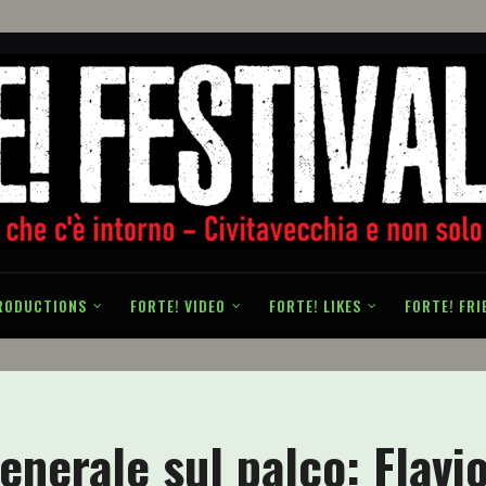
RODUCTIONS
FORTE! VIDEO
FORTE! LIKES
FORTE! FRI
enerale sul palco: Flavio