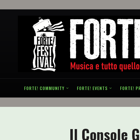
FORTE! COMMUNITY
FORTE! EVENTS
FORTE! P
Il Console G