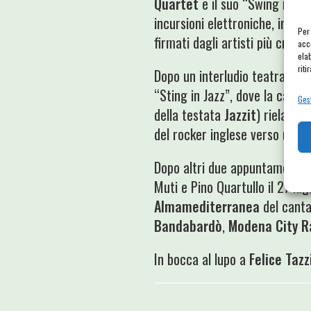
Quartet
e il suo “Swing in Ita
incursioni elettroniche, in una
Per
firmati dagli artisti più crea
acc
ela
riti
Dopo un interludio teatrale (Gi
“Sting in Jazz”, dove la cantan
Gest
della testata
Jazzit
) rielabor
del rocker inglese verso un j
Dopo altri due appuntamenti t
Muti e Pino Quartullo il 27 lug
Almamediterranea
del cant
Bandabardò
,
Modena City R
In bocca al lupo a
Felice Tazz