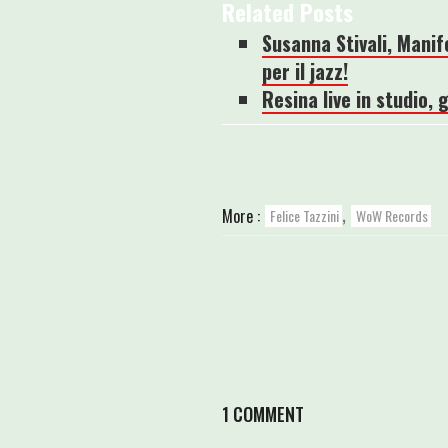
Related Posts
Susanna Stivali, Manif
per il jazz!
Resina live in studio,
,
More :
Felice Tazzini
WoW Records
1 COMMENT