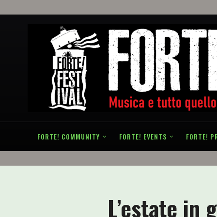
FORTE! COMMUNITY
FORTE! EVENTS
FORTE! P
L’estate in