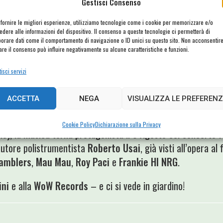
ly”: la musicista proporrà un jazz dal linguaggio attuale, ricc
Gestisci Consenso
 scaletta dove agli originali della Antonini vengono intervalla
 fornire le migliori esperienze, utilizziamo tecnologie come i cookie per memorizzare e/o
tivi della scena contemporanea
edere alle informazioni del dispositivo. Il consenso a queste tecnologie ci permetterà di
borare dati come il comportamento di navigazione o ID unici su questo sito. Non acconsentir
rare il consenso può influire negativamente su alcune caratteristiche e funzioni.
oia Salvatori “
Cuoro
“, 20 luglio), il 22 Luglio il
Michela Lom
te (che è stata inserita tra le dieci migliori jazz vocalist it
isci servizi
erà brani tratti dal repertorio dei
Police
e dello
Sting
solis
azz aperto e moderno.
ACCETTA
NEGA
VISUALIZZA LE PREFERENZ
eatrali (“
Pasolini 100
” di Gino Saladini il 26 luglio e “”
Mia m
Cookie Policy
Dichiarazione sulla Privacy
lio), la musica torna protagonista il 3 Agosto col concerto f
autore polistrumentista
Roberto Usai
, già visti all’opera a
amblers
,
Mau Mau
,
Roy Paci
e
Frankie HI NRG
.
ini
e alla
WoW Records
– e ci si vede in giardino!