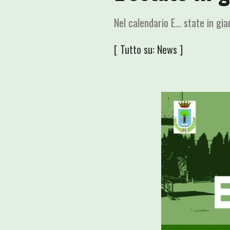
Nel calendario E… state in gi
[ Tutto su:
News
]