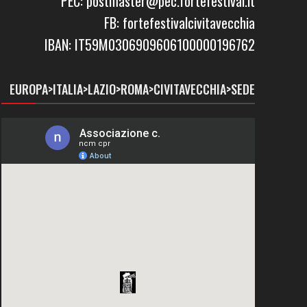
PEC: postmaster@pec.fortefestival.it
FB: fortefestivalcivitavecchia
IBAN: IT59M0306909606100000196762
EUROPA>ITALIA>LAZIO>ROMA>CIVITAVECCHIA>SEDE