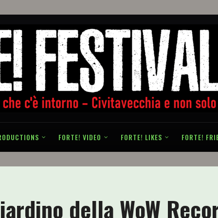
RODUCTIONS
FORTE! VIDEO
FORTE! LIKES
FORTE! FRI
 giardino della WoW Reco