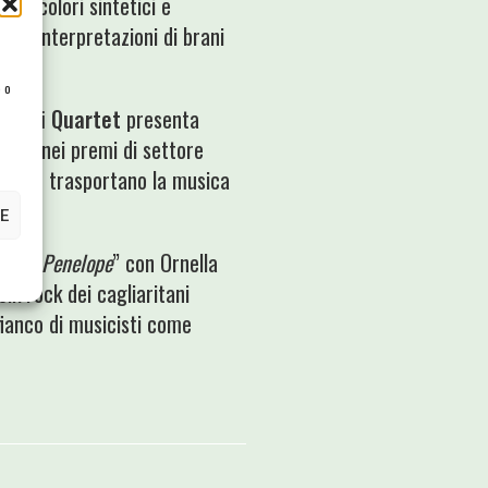
o di colori sintetici e
ti reinterpretazioni di brani
e o
bardi Quartet
presenta
aliane nei premi di settore
ta, che trasportano la musica
E
oglie Penelope
” con Ornella
olk rock dei cagliaritani
l fianco di musicisti come