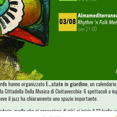
rds
hanno organizzato
E…state in giardino
, un calendario
la Cittadella Della Musica di Civitavecchia: 6 spettacoli a in
dove il jazz ha chiaramente uno spazio importante.
ario, quella che ci appassiona di più!, si inizia il 13 luglio co