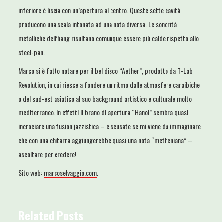
inferiore è liscia con un’apertura al centro. Queste sette cavità
producono una scala intonata ad una nota diversa. Le sonorità
metalliche dell’hang risultano comunque essere più calde rispetto allo
steel-pan.
Marco si è fatto notare per il bel disco “Aether”, prodotto da T-Lab
Revolution, in cui riesce a fondere un ritmo dalle atmosfere caraibiche
o del sud-est asiatico al suo background artistico e culturale molto
mediterraneo. In effetti il brano di apertura “Hanoi” sembra quasi
incrociare una fusion jazzistica – e scusate se mi viene da immaginare
che con una chitarra aggiungerebbe quasi una nota “metheniana” –
ascoltare per credere!
Sito web:
marcoselvaggio.com
.
Related Posts