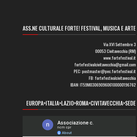
ASS.NE CULTURALE FORTE! FESTIVAL, MUSICA E ARTE
Via XVI Settembre 3
00053 Civitavecchia (RM)
www.fortefestival.it
fortefestivalcivitavecchia@gmail.com
PEC: postmaster@pec.fortefestival.it
FB: fortefestivalcivitavecchia
IBAN: IT59M0306909606100000196762
EUROPA>ITALIA>LAZIO>ROMA>CIVITAVECCHIA>SEDE