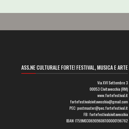
ASS.NE CULTURALE FORTE! FESTIVAL, MUSICA E ARTE
Via XVI Settembre 3
00053 Civitavecchia (RM)
www.fortefestival.it
fortefestivalcivitavecchia@gmail.com
PEC: postmaster@pec.fortefestival.it
FB: fortefestivalcivitavecchia
IBAN: IT59M0306909606100000196762