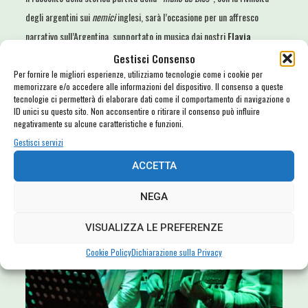
degli argentini sui
nemici
inglesi, sarà l’occasione per un affresco
narrativo sull’Argentina, supportato in musica dai nostri
Flavia
Leonori
e
Francesco Di Iorio
, che supporteranno
Fabrizio Gabrielli
.
Gestisci Consenso
Per fornire le migliori esperienze, utilizziamo tecnologie come i cookie per
Ingresso libero, info mail
memorizzare e/o accedere alle informazioni del dispositivo. Il consenso a queste
tecnologie ci permetterà di elaborare dati come il comportamento di navigazione o
fortefestivalcivitavecchia@gmail.com
ID unici su questo sito. Non acconsentire o ritirare il consenso può influire
negativamente su alcune caratteristiche e funzioni.
¡Dale!
Gestisci servizi
ACCETTA
NEGA
VISUALIZZA LE PREFERENZE
Cookie Policy
Dichiarazione sulla Privacy