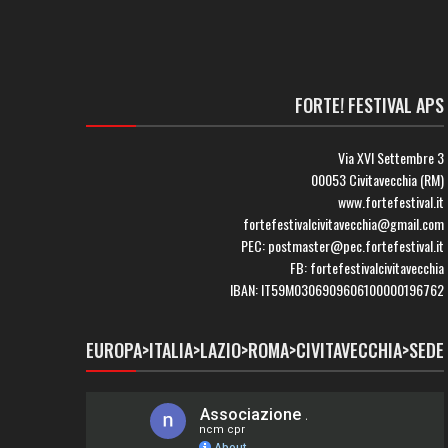
FORTE! FESTIVAL APS
Via XVI Settembre 3
00053 Civitavecchia (RM)
www.fortefestival.it
fortefestivalcivitavecchia@gmail.com
PEC: postmaster@pec.fortefestival.it
FB: fortefestivalcivitavecchia
IBAN: IT59M0306909606100000196762
EUROPA>ITALIA>LAZIO>ROMA>CIVITAVECCHIA>SEDE