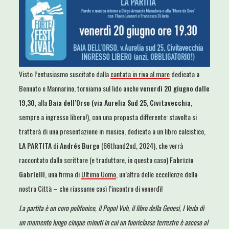
Visto l’entusiasmo suscitato dalla
cantata in riva al mare
dedicata a
Bennato e Mannarino, torniamo sul lido anche
venerdì 20 giugno dalle
19,30
, alla
Baia dell’Orso (via Aurelia Sud 25, Civitavecchia
,
sempre a ingresso libero!), con una proposta differente: stavolta si
tratterà di una presentazione in musica, dedicata a un libro calcistico,
LA PARTITA
di
Andrés Burgo
(66thand2nd, 2024), che verrà
raccontato dallo scrittore (e traduttore, in questo caso)
Fabrizio
Gabrielli
, una firma di
Ultimo Uomo
, un’altra delle eccellenze della
nostra Città – che riassume così l’incontro di venerdì!
La partita è un coro polifonico, il Popol Vuh, il libro della Genesi, I Veda di
un momento lungo cinque minuti in cui un fuoriclasse terrestre è asceso al