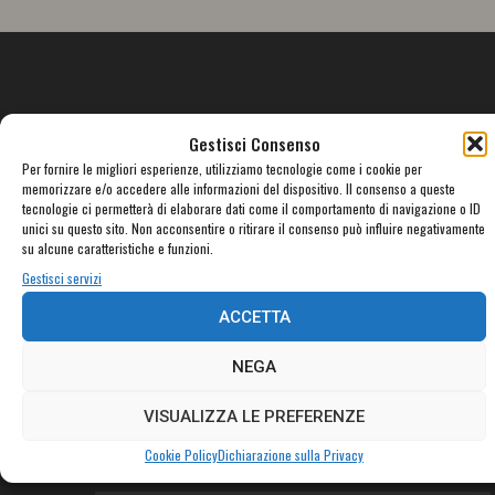
Gestisci Consenso
Per fornire le migliori esperienze, utilizziamo tecnologie come i cookie per
FORTE! FESTIVAL APS
memorizzare e/o accedere alle informazioni del dispositivo. Il consenso a queste
tecnologie ci permetterà di elaborare dati come il comportamento di navigazione o ID
unici su questo sito. Non acconsentire o ritirare il consenso può influire negativamente
Via XVI Settembre 3
su alcune caratteristiche e funzioni.
00053 Civitavecchia (RM)
Gestisci servizi
www.fortefestival.it
fortefestivalcivitavecchia@gmail.com
ACCETTA
PEC: postmaster@pec.fortefestival.it
FB: fortefestivalcivitavecchia
NEGA
IBAN: IT59M0306909606100000196762
VISUALIZZA LE PREFERENZE
EUROPA>ITALIA>LAZIO>ROMA>CIVITAVECCHIA>SEDE
Cookie Policy
Dichiarazione sulla Privacy