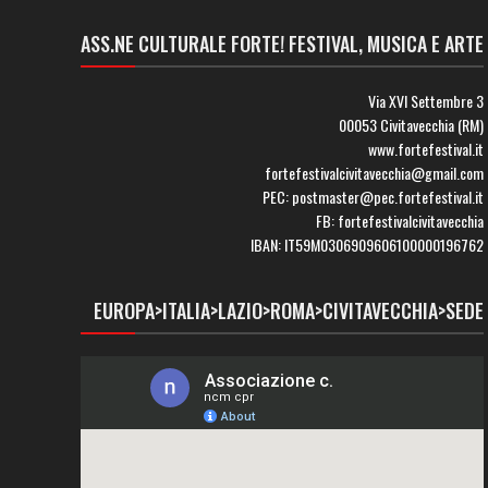
ASS.NE CULTURALE FORTE! FESTIVAL, MUSICA E ARTE
Via XVI Settembre 3
00053 Civitavecchia (RM)
www.fortefestival.it
fortefestivalcivitavecchia@gmail.com
PEC: postmaster@pec.fortefestival.it
FB: fortefestivalcivitavecchia
IBAN: IT59M0306909606100000196762
EUROPA>ITALIA>LAZIO>ROMA>CIVITAVECCHIA>SEDE