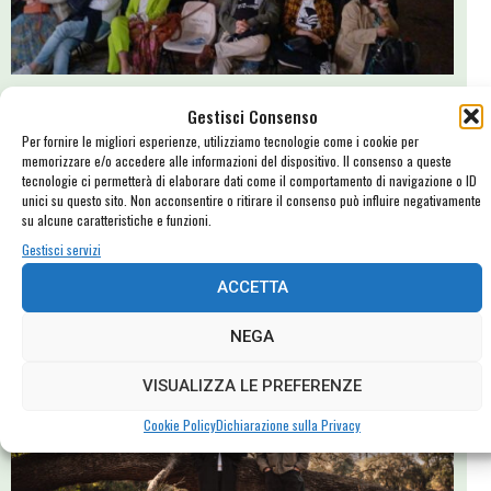
FORTE! Festival 2024: un’altra immagine del nostro cuore
Gestisci Consenso
Tanti eventi con platea esaurita, tanti applausi e apprezzamenti per
Per fornire le migliori esperienze, utilizziamo tecnologie come i cookie per
memorizzare e/o accedere alle informazioni del dispositivo. Il consenso a queste
gli artisti e per la varietà e la qualità dell'offerta... ma soprattutto,
tecnologie ci permetterà di elaborare dati come il comportamento di navigazione o ID
tanta emozione, e tantissime buone vibrazioni: il FORTE! Festival
unici su questo sito. Non acconsentire o ritirare il consenso può influire negativamente
2024 ci ha toccato il cuore.
su alcune caratteristiche e funzioni.
Gestisci servizi
ACCETTA
NEGA
VISUALIZZA LE PREFERENZE
Cookie Policy
Dichiarazione sulla Privacy