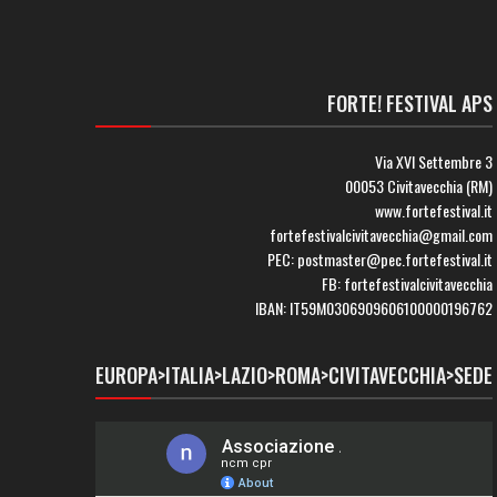
FORTE! FESTIVAL APS
Via XVI Settembre 3
00053 Civitavecchia (RM)
www.fortefestival.it
fortefestivalcivitavecchia@gmail.com
PEC: postmaster@pec.fortefestival.it
FB: fortefestivalcivitavecchia
IBAN: IT59M0306909606100000196762
EUROPA>ITALIA>LAZIO>ROMA>CIVITAVECCHIA>SEDE