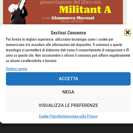
Gestisci Consenso
Per fornire le migliori esperienze, utilizziamo tecnologie come i cookie per
memorizzare e/o accedere alle informazioni del dispositivo. Il consenso a queste
tecnologie ci permetterà di elaborare dati come il comportamento di navigazione o ID
Assalti Frontali: parole e musica (…e Voglia di Vinile!)
unici su questo sito. Non acconsentire o ritirare il consenso può influire negativamente
su alcune caratteristiche e funzioni.
La presentazione del libro di Militant A, il concerto degli Assalti
Gestisci servizi
Frontali, Voglia di Vinile... Il nostro novembre è davvero pieno di
eventi! E c'è stata anche Mucca Games!
ACCETTA
NEGA
VISUALIZZA LE PREFERENZE
Cookie Policy
Dichiarazione sulla Privacy