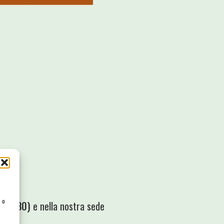
e o
le 17,30)
e nella nostra sede