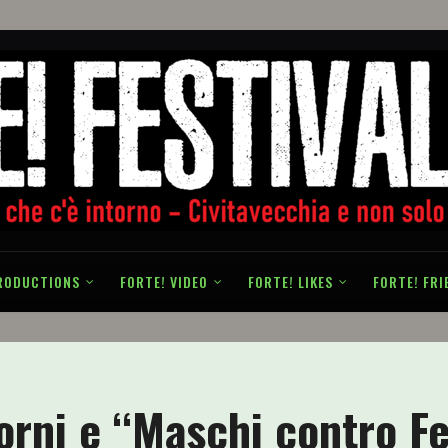
RODUCTIONS
FORTE! VIDEO
FORTE! LIKES
FORTE! FRI
orni e “Maschi contro F