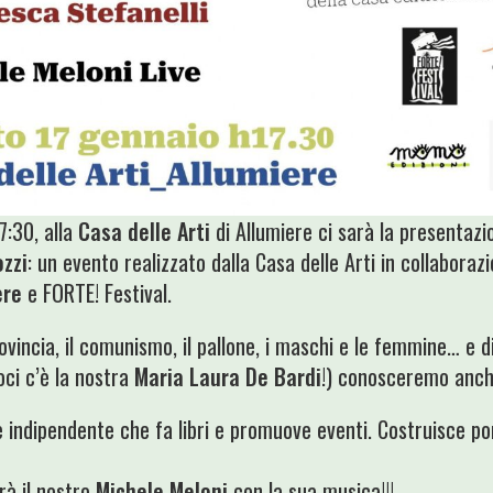
7:30, alla
Casa delle Arti
di Allumiere ci sarà la presentazi
zzi
: un evento realizzato dalla Casa delle Arti in collabora
ere
e FORTE! Festival.
rovincia, il comunismo, il pallone, i maschi e le femmine… e d
oci c’è la nostra
Maria Laura De Bardi
!) conosceremo anch
 indipendente che fa libri e promuove eventi. Costruisce pon
rà il nostro
Michele Meloni
con la sua musica!!!