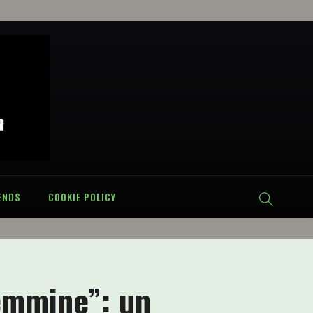
ENDS
COOKIE POLICY
emmine”: un