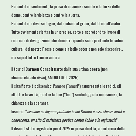
Ha cantato i sentimenti, la presa di coscienza sociale e la forza delle
donne, contro la violenza e contro la guerra.
Ha cantato in diverse lingue, dal siciliano al greco, dal latino all’arabo.
Tutto ovviamente rientra in un preciso, colto e approfondito lavoro di
ricerca e di divulgazione, che dimostra quanto siano profonde le radici
culturali del nostro Paese e come sia bello poterle non solo riscoprire…
ma soprattutto fruirne ancora.
Il tour di
Carmen Consoli
parte dalla sua ultima
opera
(non
chiamatela solo
disco
), AMURI LUCI (2025).
Il significato è polisemico: l’amore (“amuri”) rappresenta le radici, gli
affetti e la verità, mentre la luce (“luci”) simboleggia la conoscenza, la
chiarezza e la speranza.
Insieme, “
evocano un legame profondo in cui l’amore è esso stesso verità e
conoscenza, un atto di resistenza poetica contro l’oblio e le ingiustizie
”.
Il disco è stato registrato per il 70% in presa diretta, a conferma della