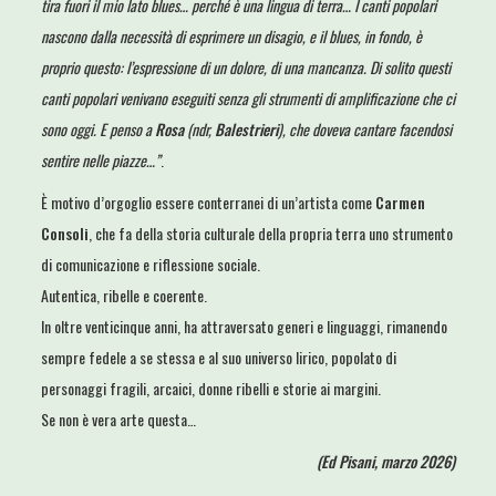
tira fuori il mio lato blues… perché è una lingua di terra… I canti popolari
nascono dalla necessità di esprimere un disagio, e il blues, in fondo, è
proprio questo: l’espressione di un dolore, di una mancanza. Di solito questi
canti popolari venivano eseguiti senza gli strumenti di amplificazione che ci
sono oggi. E penso a
Rosa
(ndr,
Balestrieri
), che doveva cantare facendosi
sentire nelle piazze…”
.
È motivo d’orgoglio essere conterranei di un’artista come
Carmen
Consoli
, che fa della storia culturale della propria terra uno strumento
di comunicazione e riflessione sociale.
Autentica, ribelle e coerente.
In oltre venticinque anni, ha attraversato generi e linguaggi, rimanendo
sempre fedele a se stessa e al suo universo lirico, popolato di
personaggi fragili, arcaici, donne ribelli e storie ai margini.
Se non è vera arte questa…
(Ed Pisani, marzo 2026)