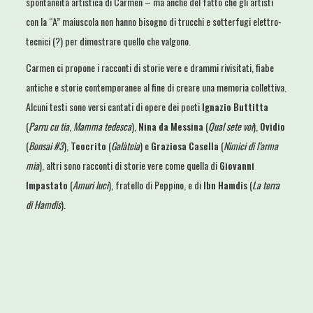
spontaneità artistica di Carmen – ma anche del fatto che gli artisti
con la “A” maiuscola non hanno bisogno di trucchi e sotterfugi elettro-
tecnici (?) per dimostrare quello che valgono.
Carmen ci propone i racconti di storie vere e drammi rivisitati, fiabe
antiche e storie contemporanee al fine di creare una memoria collettiva.
Alcuni testi sono versi cantati di opere dei poeti
Ignazio Buttitta
(
Parru cu tia
,
Mamma tedesca
),
Nina da Messina
(
Qual sete voi
),
Ovidio
(
Bonsai #3
),
Teocrito
(
Galàteia
) e
Graziosa Casella
(
Nimici di l’arma
mia
), altri sono racconti di storie vere come quella di
Giovanni
Impastato
(
Amuri luci
), fratello di Peppino, e di
Ibn Hamdis
(
La terra
di Hamdis
).