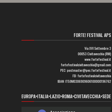
FORTE! FESTIVAL APS
Via XVI Settembre 3
00053 Civitavecchia (RM)
www.fortefestival.it
fortefestivalcivitavecchia@gmail.com
PEC: postmaster@pec.fortefestival.it
FB: fortefestivalcivitavecchia
IBAN: IT59M0306909606100000196762
EUROPA>ITALIA>LAZIO>ROMA>CIVITAVECCHIA>SEDE