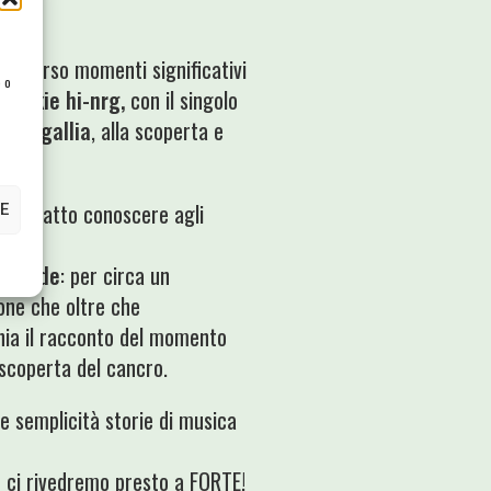
ipercorso momenti significativi
e o
Frankie hi-nrg,
con il singolo
 Sinigallia
, alla scoperta e
ve ha fatto conoscere agli
E
e Mode
: per circa un
ione che oltre che
nia il racconto del momento
scoperta del cancro.
e semplicità storie di musica
o
ci rivedremo presto a FORTE!