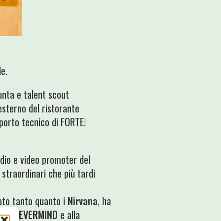
le.
punta e talent scout
esterno del ristorante
porto tecnico di FORTE!
radio e video promoter del
 straordinari che più tardi
rato tanto quanto i
Nirvana
, ha
lbum
NEVERMIND
e alla