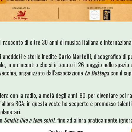
il racconto di oltre 30 anni di musica italiana e internaziona
i aneddoti e storie inedite
Carlo Martelli
, discografico di 
ale, in un incontro che si è tenuto il 26 maggio nello spazio 
tavecchia, organizzato dall’associazione
La Bottega
con il sup
riera con la radio, a metà degli anni ’80, per diventare poi 
l’allora RCA: in questa veste ha scoperto e promosso talenti
planetari.
lo
Smells like a teen spirit
, fino ad allora praticamente igno
ermazione di una delle pietre miliari della storia del rock, l’a
Gestisci Consenso