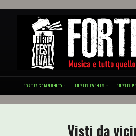
FORTE! COMMUNITY
FORTE! EVENTS
FORTE! P
Visti da vici