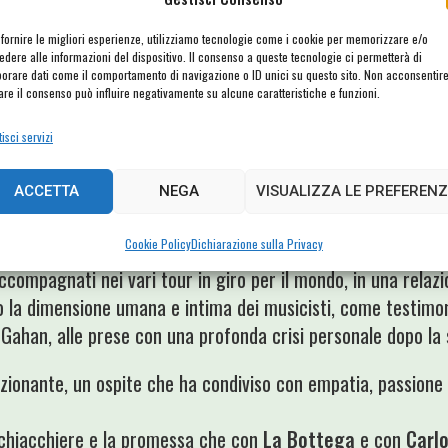
 fornire le migliori esperienze, utilizziamo tecnologie come i cookie per memorizzare e/o
edere alle informazioni del dispositivo. Il consenso a queste tecnologie ci permetterà di
o cara, l’alternarsi di parole e musica, Carlo Martelli ha r
borare dati come il comportamento di navigazione o ID unici su questo sito. Non acconsentir
enni, dalla promozione dell’album LA MORTE DEI MIRACOLI di
rare il consenso può influire negativamente su alcune caratteristiche e funzioni.
laborazione con un altro artista seguito da Martelli,
Riccardo
isci servizi
e
Caparezza
, già allora artista difficilmente catalogabile.
è però svolto principalmente nella sezione internazionale, do
ACCETTA
NEGA
VISUALIZZA LE PREFERENZ
 prima grandezza, come
Moby
.
Cookie Policy
Dichiarazione sulla Privacy
 stato il ricordo dell’assidua frequentazione con i
Depech
accompagnati nei vari tour in giro per il mondo, in una relaz
o la dimensione umana e intima dei musicisti, come testimo
Gahan, alle prese con una profonda crisi personale dopo la 
ionante, un ospite che ha condiviso con empatia, passione 
chiacchiere e la promessa che con
La Bottega
e con
Carl