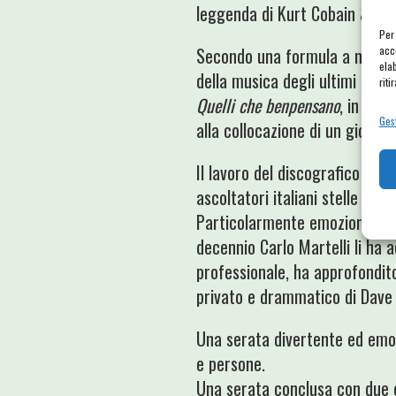
leggenda di Kurt Cobain & c.
Per
acc
Secondo una formula a noi molt
ela
della musica degli ultimi dec
riti
Quelli che benpensano
, in col
Gest
alla collocazione di un giovan
Il lavoro del discografico si 
ascoltatori italiani stelle di
Particolarmente emozionante è
decennio Carlo Martelli li ha 
professionale, ha approfondit
privato e drammatico di Dave 
Una serata divertente ed emoz
e persone.
Una serata conclusa con due 