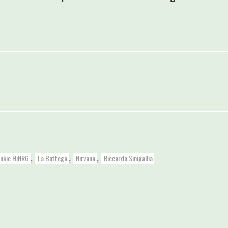
,
,
,
ankie HiNRG
La Bottega
Nirvana
Riccardo Sinigallia