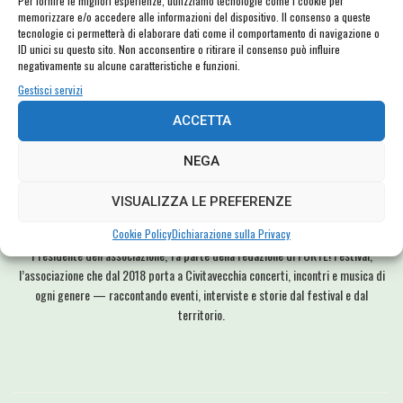
Per fornire le migliori esperienze, utilizziamo tecnologie come i cookie per
memorizzare e/o accedere alle informazioni del dispositivo. Il consenso a queste
tecnologie ci permetterà di elaborare dati come il comportamento di navigazione o
ID unici su questo sito. Non acconsentire o ritirare il consenso può influire
negativamente su alcune caratteristiche e funzioni.
Gestisci servizi
ACCETTA
NEGA
VISUALIZZA LE PREFERENZE
DDG
Cookie Policy
Dichiarazione sulla Privacy
Presidente dell’associazione, fa parte della redazione di FORTE! Festival,
l’associazione che dal 2018 porta a Civitavecchia concerti, incontri e musica di
ogni genere — raccontando eventi, interviste e storie dal festival e dal
territorio.