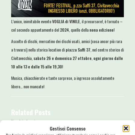
L’unico, inimitabile evento
VOGLIA di VINILE
, il precursore!, è tornato –
col secondo appuntamento del
2024
, quello della
nona edizione
!
Ascolto di dischi, mercatino dei dischi usati, amici (cosa ancor più rara
a trovarsi) nella storica location di
piazza Saffi 37
, nel centro storico di
Civitavecchia,
sabato 26 e domenica 27 ottobre
,
ogni giorno dalle
10 alle 13 e dalle 15 alle 19,30
!
Musica, chiacchierate e tante sorprese, a ingresso assolutamente
libero… non mancate!
Related Posts
No related posts.
Gestisci Consenso