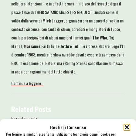
nelle loro intenzioni – e in effetti lo sarà – il disco del riscatto dopo il
passo falso di THEIR SATANIC MAJESTIES REQUEST. Guidati come al
solito dalla verve di
Mick Jagger
, organizzarono un concerto rock in un
contesto circense, con tanto di clown, acrobati e mangiatori di fuoco,
con la partecipazioni di alcuni musicisti amici quali
The Who
,
Taj
Mahal
,
Marianne Faithfull
e
Jethro Tull
. Le riprese ebbero luogo l’11
dicembre 1968, mentre lo show avrebbe dovuto essere trasmesso dalla
BBC in occasione del Natale; ma i Rolling Stones cancellarono la messa
in onda per ragioni mai del tutto chiarite.
Continua a leggere…
Related Posts
No related posts.
Gestisci Consenso
Per fornire le migliori esperienze, utilizziamo tecnologie come i cookie per