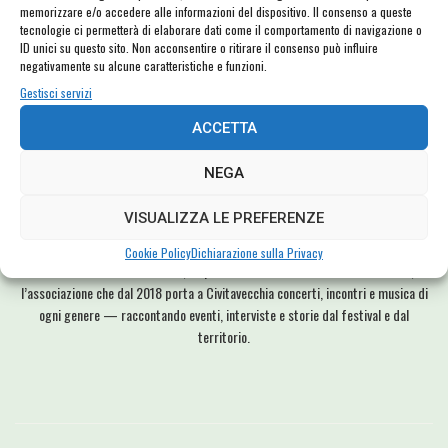
memorizzare e/o accedere alle informazioni del dispositivo. Il consenso a queste
tecnologie ci permetterà di elaborare dati come il comportamento di navigazione o
More :
ID unici su questo sito. Non acconsentire o ritirare il consenso può influire
Rolling Stones
negativamente su alcune caratteristiche e funzioni.
Gestisci servizi
ACCETTA
NEGA
VISUALIZZA LE PREFERENZE
DDG
Cookie Policy
Dichiarazione sulla Privacy
Presidente dell’associazione, fa parte della redazione di FORTE! Festival,
l’associazione che dal 2018 porta a Civitavecchia concerti, incontri e musica di
ogni genere — raccontando eventi, interviste e storie dal festival e dal
territorio.