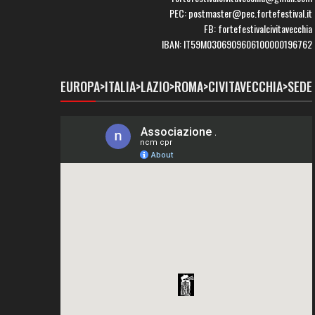
PEC: postmaster@pec.fortefestival.it
FB: fortefestivalcivitavecchia
IBAN: IT59M0306909606100000196762
EUROPA>ITALIA>LAZIO>ROMA>CIVITAVECCHIA>SEDE