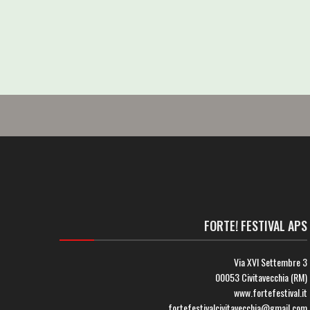
FORTE! FESTIVAL APS
Via XVI Settembre 3
00053 Civitavecchia (RM)
www.fortefestival.it
fortefestivalcivitavecchia@gmail.com