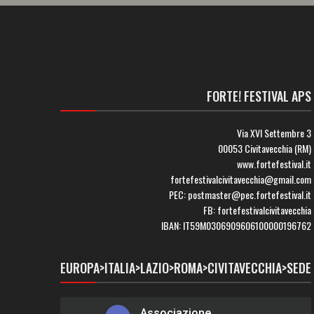
FORTE! FESTIVAL APS
Via XVI Settembre 3
00053 Civitavecchia (RM)
www.fortefestival.it
fortefestivalcivitavecchia@gmail.com
PEC: postmaster@pec.fortefestival.it
FB: fortefestivalcivitavecchia
IBAN: IT59M0306909606100000196762
EUROPA>ITALIA>LAZIO>ROMA>CIVITAVECCHIA>SEDE