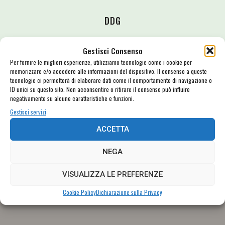
DDG
Presidente dell’associazione, fa parte della redazione di FORTE! Festival,
Gestisci Consenso
l’associazione che dal 2018 porta a Civitavecchia concerti, incontri e musica di
Per fornire le migliori esperienze, utilizziamo tecnologie come i cookie per
ogni genere — raccontando eventi, interviste e storie dal festival e dal
memorizzare e/o accedere alle informazioni del dispositivo. Il consenso a queste
territorio.
tecnologie ci permetterà di elaborare dati come il comportamento di navigazione o
ID unici su questo sito. Non acconsentire o ritirare il consenso può influire
negativamente su alcune caratteristiche e funzioni.
Gestisci servizi
ACCETTA
NEGA
VISUALIZZA LE PREFERENZE
Cookie Policy
Dichiarazione sulla Privacy