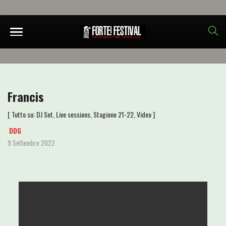
Francis
[ Tutto su:
DJ Set
,
Live sessions
,
Stagione 21-22
,
Video
]
DDG
9 Settembre 2022