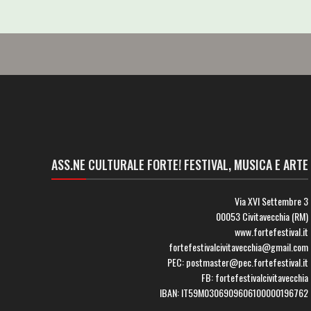
ASS.NE CULTURALE FORTE! FESTIVAL, MUSICA E ARTE
Via XVI Settembre 3
00053 Civitavecchia (RM)
www.fortefestival.it
fortefestivalcivitavecchia@gmail.com
PEC: postmaster@pec.fortefestival.it
FB: fortefestivalcivitavecchia
IBAN: IT59M0306909606100000196762