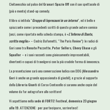
Civitavecchia sul palco del
Granari Spazio Off
con il suo spettacolo di
(più o mento) stand-up comedy.
Il libro si intitola “
Gruppo di leprecauni in un interno
“, ed è bello e
spiazzante come i precedenti scritti di questo grande autore comico
(anzi, come riportato nella scheda stampa, è «
L’Inferno di Dante,
scritto meglio.
» – Cedric Bafometti, “The Paris Review”): le radici di
Gori sono tra
Renato Pozzetto
,
Peter Sellers
,
Chevy Chase
e gli
Squallor
– e i suoi racconti sono gioiosamente impresentabili,
divertenti e capaci di travolgerci con la più crudele forma di innocenza.
La presentazione sarà una conversazione ludica con DDG (
Alessandro
Gori
è anche un grande appassionato di giochi!), e grazie al supporto
della
Libreria Giunti
di Corso Centocelle ci saranno anche copie del
volume da far autografare allo scrittore!
Vi aspettiamo nella
sede di FORTE! Festival, domenica 23 giugno
alle 19
. ATTENZIONE:
per partecipare, scriveteci!