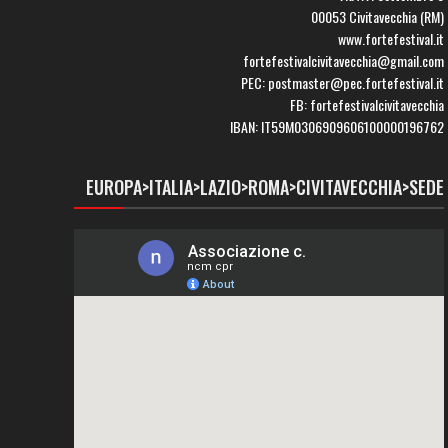
00053 Civitavecchia (RM)
www.fortefestival.it
fortefestivalcivitavecchia@gmail.com
PEC: postmaster@pec.fortefestival.it
FB: fortefestivalcivitavecchia
IBAN: IT59M0306909606100000196762
EUROPA>ITALIA>LAZIO>ROMA>CIVITAVECCHIA>SEDE