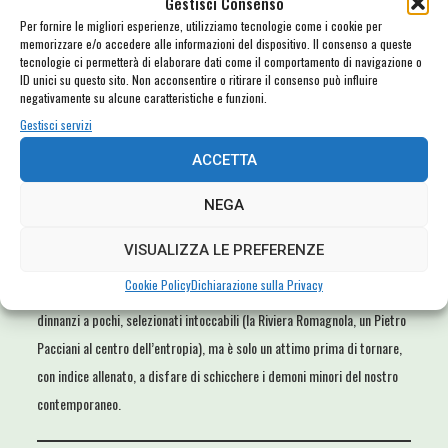
Il leprecauno è presto detto: gnomo di importazione, ex agente del caos
Gestisci Consenso
Per fornire le migliori esperienze, utilizziamo tecnologie come i cookie per
oggi imbolsito dal folklore, pacificato ma non meno scalpicciante, tutto
memorizzare e/o accedere alle informazioni del dispositivo. Il consenso a queste
panciotti, barbe a elastico e pipe in bruyèère.
tecnologie ci permetterà di elaborare dati come il comportamento di navigazione o
ID unici su questo sito. Non acconsentire o ritirare il consenso può influire
Il leprecauno moderno pare fatto apposta per essere snidato – sono
negativamente su alcune caratteristiche e funzioni.
sufficienti un pettinino e tanta pazienza – e proiettato altrove con una
Gestisci servizi
schicchera, come briciole da un tavolaccio. Considerate il presente
ACCETTA
testo, quindi, un agevole manuale di caccia.
NEGA
Gori
torna affamato di sfaceli con un grappolo di racconti mai così
monelli, scatologici, adolescenziali, gioiosamente impresentabili: tra
VISUALIZZA LE PREFERENZE
esteti del cappuccino e acrobati del boudoir, indie sanremese e lutti
Cookie Policy
Dichiarazione sulla Privacy
social, ristoratori romani e oncologi sul triclinio. Si arresta galantuomo
dinnanzi a pochi, selezionati intoccabili (la Riviera Romagnola, un Pietro
Pacciani al centro dell’entropia), ma è solo un attimo prima di tornare,
con indice allenato, a disfare di schicchere i demoni minori del nostro
contemporaneo.