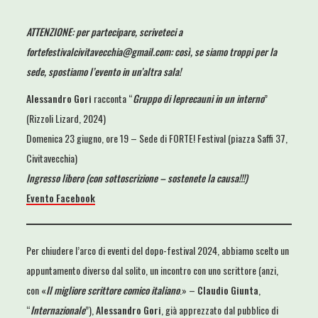
ATTENZIONE: per partecipare, scriveteci a
fortefestivalcivitavecchia@gmail.com: così, se siamo troppi per la
sede, spostiamo l’evento in un’altra sala!
Alessandro Gori
racconta “
Gruppo di leprecauni in un interno
”
(Rizzoli Lizard, 2024)
Domenica 23 giugno, ore 19 – Sede di FORTE! Festival (piazza Saffi 37,
Civitavecchia)
Ingresso libero (con sottoscrizione – sostenete la causa!!!)
Evento Facebook
Per chiudere l’arco di eventi del dopo-festival 2024, abbiamo scelto un
appuntamento diverso dal solito, un incontro con uno scrittore (anzi,
con «
Il migliore scrittore comico italiano
.» –
Claudio Giunta
,
“
Internazionale
”),
Alessandro Gori
, già apprezzato dal pubblico di