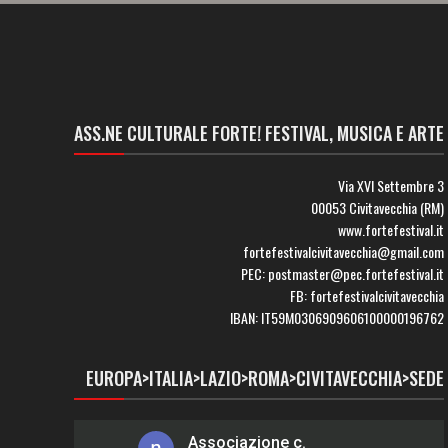
ASS.NE CULTURALE FORTE! FESTIVAL, MUSICA E ARTE
Via XVI Settembre 3
00053 Civitavecchia (RM)
www.fortefestival.it
fortefestivalcivitavecchia@gmail.com
PEC: postmaster@pec.fortefestival.it
FB: fortefestivalcivitavecchia
IBAN: IT59M0306909606100000196762
EUROPA>ITALIA>LAZIO>ROMA>CIVITAVECCHIA>SEDE