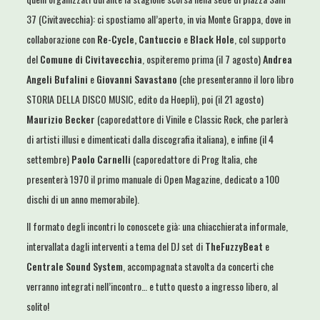
37 (Civitavecchia): ci spostiamo all’aperto, in via Monte Grappa, dove in
collaborazione con
Re-Cycle, Cantuccio
e
Black Hole
, col supporto
del
Comune di Civitavecchia
, ospiteremo prima (il 7 agosto)
Andrea
Angeli Bufalini
e
Giovanni Savastano
(che presenteranno il loro libro
STORIA DELLA DISCO MUSIC, edito da Hoepli), poi (il 21 agosto)
Maurizio Becker
(caporedattore di Vinile e Classic Rock, che parlerà
di artisti illusi e dimenticati dalla discografia italiana), e infine (il 4
settembre)
Paolo Carnelli
(caporedattore di Prog Italia, che
presenterà 1970 il primo manuale di Open Magazine, dedicato a 100
dischi di un anno memorabile).
Il formato degli incontri lo conoscete già: una chiacchierata informale,
intervallata dagli interventi a tema del DJ set di
TheFuzzyBeat
e
Centrale Sound System
, accompagnata stavolta da concerti che
verranno integrati nell’incontro… e tutto questo a ingresso libero, al
solito!