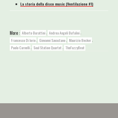
La storia della disco music (Ventilazione #1)
,
,
More :
Alberto Burattini
Andrea Angeli Bufalini
,
,
,
Francesco Di Iorio
Giovanni Savastano
Maurizio Becker
,
,
Paolo Carnelli
Soul Station Quartet
TheFuzzyBeat