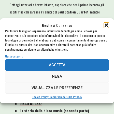
Dettagli ulteriori a breve: intanto, sappiate che per il primo incontro gli
ospiti musicali saranno gli amici del
Soul Station Quartet
, mentre
per il secondo avremo con noi
Francesco Di Iorio
… e che cercheremo
Gestisci Consenso
di garantire la partecipazione a distanza per tutti quelli che non
Per fornire le migliori esperienze, utilizziamo tecnologie come i cookie per
riusciranno a raggiungerci in via Monte Grappa a Civitavecchia,
memorizzare e/o accedere alle informazioni del dispositivo. Il consenso a queste
attraverso una diretta Facebook/YouTube!
tecnologie ci permetterà di elaborare dati come il comportamento di navigazione o
ID unici su questo sito. Non acconsentire o ritirare il consenso può influire
negativamente su alcune caratteristiche e funzioni.
A presto per aggiornamenti e news – intanto, segnatevi le date!
Gestisci servizi
www.fortefestival.it
ACCETTA
NEGA
Related Posts
VISUALIZZA LE PREFERENZE
DISCO PARTY PER IL FESTIVAL! Libri e musica dance
al Villaggio del Suono
Cookie Policy
Dichiarazione sulla Privacy
DISCO ROCKS!
La storia della disco music (seconda parte)