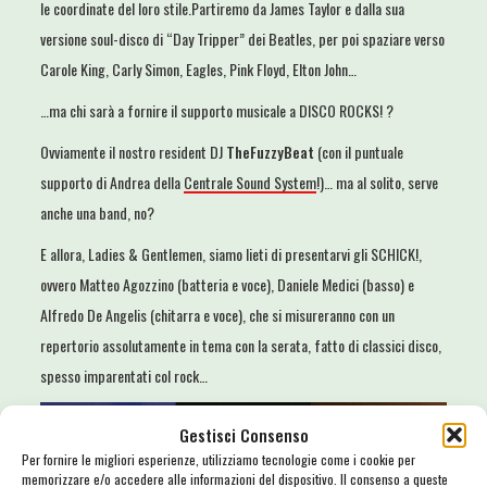
le coordinate del loro stile.Partiremo da James Taylor e dalla sua
versione soul-disco di “Day Tripper” dei Beatles, per poi spaziare verso
Carole King, Carly Simon, Eagles, Pink Floyd, Elton John…
…ma chi sarà a fornire il supporto musicale a DISCO ROCKS! ?
Ovviamente il nostro resident DJ
TheFuzzyBeat
(con il puntuale
supporto di Andrea della
Centrale Sound System
!)… ma al solito, serve
anche una band, no?
E allora, Ladies & Gentlemen, siamo lieti di presentarvi gli SCHICK!,
ovvero Matteo Agozzino (batteria e voce), Daniele Medici (basso) e
Alfredo De Angelis (chitarra e voce), che si misureranno con un
repertorio assolutamente in tema con la serata, fatto di classici disco,
spesso imparentati col rock…
Gestisci Consenso
Per fornire le migliori esperienze, utilizziamo tecnologie come i cookie per
memorizzare e/o accedere alle informazioni del dispositivo. Il consenso a queste