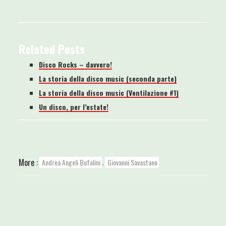
Related Posts
Disco Rocks – davvero!
La storia della disco music (seconda parte)
La storia della disco music (Ventilazione #1)
Un disco, per l’estate!
,
More :
Andrea Angeli Bufalini
Giovanni Savastano