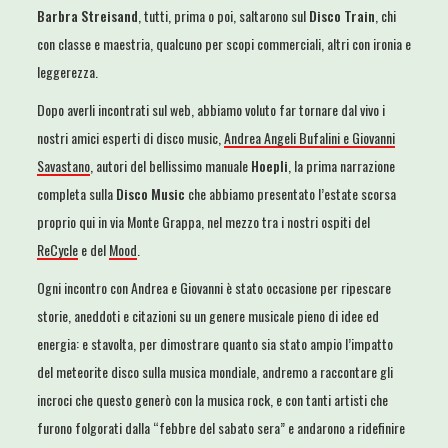
Barbra Streisand
, tutti, prima o poi, saltarono sul
Disco Train
, chi
con classe e maestria, qualcuno per scopi commerciali, altri con ironia e
leggerezza.
Dopo averli incontrati sul web, abbiamo voluto far tornare dal vivo i
nostri amici esperti di disco music,
Andrea Angeli Bufalini e Giovanni
Savastano
, autori del bellissimo manuale
Hoepli
, la prima narrazione
completa sulla
Disco Music
che abbiamo presentato l’estate scorsa
proprio qui in via Monte Grappa, nel mezzo tra i nostri ospiti del
ReCycle
e del
Mood
.
Ogni incontro con Andrea e Giovanni è stato occasione per ripescare
storie, aneddoti e citazioni su un genere musicale pieno di idee ed
energia: e stavolta, per dimostrare quanto sia stato ampio l’impatto
del meteorite disco sulla musica mondiale, andremo a raccontare gli
incroci che questo generò con la musica rock, e con tanti artisti che
furono folgorati dalla “febbre del sabato sera” e andarono a ridefinire