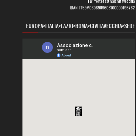
FB: fortefestivalcivitavecchia
IBAN: IT59M0306909606100000196762
EUROPA>ITALIA>LAZIO>ROMA>CIVITAVECCHIA>SEDE