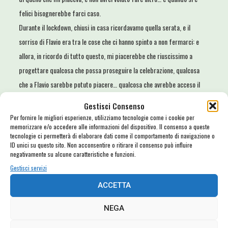
felici bisognerebbe farci caso.
Durante il lockdown, chiusi in casa ricordavamo quella serata, e il
sorriso di Flavio era tra le cose che ci hanno spinto a non fermarci: e
allora, in ricordo di tutto questo, mi piacerebbe che riuscissimo a
progettare qualcosa che possa proseguire la celebrazione, qualcosa
che a Flavio sarebbe potuto piacere… qualcosa che avrebbe acceso il
suo stupendo sorriso.
Gestisci Consenso
(Giulia Morroto per FORTE! Festival)
Per fornire le migliori esperienze, utilizziamo tecnologie come i cookie per
memorizzare e/o accedere alle informazioni del dispositivo. Il consenso a queste
[youtube v=”QIS4UJAAAp4″]
tecnologie ci permetterà di elaborare dati come il comportamento di navigazione o
ID unici su questo sito. Non acconsentire o ritirare il consenso può influire
negativamente su alcune caratteristiche e funzioni.
Gestisci servizi
Related Posts
ACCETTA
Lavorare in musica 3: grazie Max e Flavio…
NEGA
Lavorare in Musica #3: Max Rosati e Flavio Mazzocchi