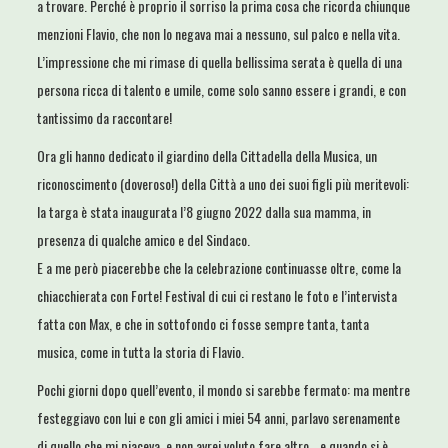
a trovare. Perché è proprio il sorriso la prima cosa che ricorda chiunque
menzioni Flavio, che non lo negava mai a nessuno, sul palco e nella vita.
L’impressione che mi rimase di quella bellissima serata è quella di una
persona ricca di talento e umile, come solo sanno essere i grandi, e con
tantissimo da raccontare!
Ora gli hanno dedicato il giardino della Cittadella della Musica, un
riconoscimento (doveroso!) della Città a uno dei suoi figli più meritevoli:
la targa è stata inaugurata l’8 giugno 2022 dalla sua mamma, in
presenza di qualche amico e del Sindaco.
E a me però piacerebbe che la celebrazione continuasse oltre, come la
chiacchierata con Forte! Festival di cui ci restano le foto e l’intervista
fatta con Max, e che in sottofondo ci fosse sempre tanta, tanta
musica, come in tutta la storia di Flavio.
Pochi giorni dopo quell’evento, il mondo si sarebbe fermato: ma mentre
festeggiavo con lui e con gli amici i miei 54 anni, parlavo serenamente
di quello che mi piaceva, e non avrei voluto fare altro… e quando si è