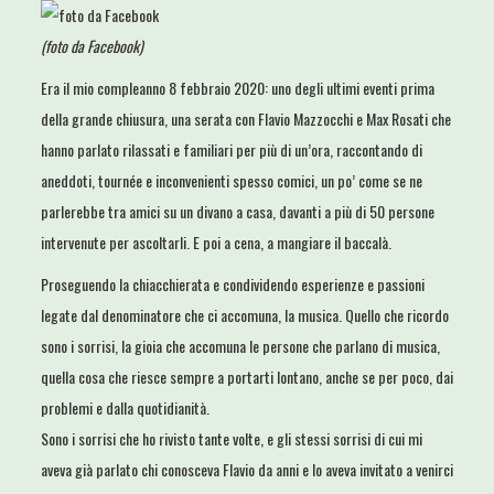
(foto da Facebook)
Era il mio compleanno 8 febbraio 2020: uno degli ultimi eventi prima
della grande chiusura, una serata con Flavio Mazzocchi e Max Rosati che
hanno parlato rilassati e familiari per più di un’ora, raccontando di
aneddoti, tournée e inconvenienti spesso comici, un po’ come se ne
parlerebbe tra amici su un divano a casa, davanti a più di 50 persone
intervenute per ascoltarli. E poi a cena, a mangiare il baccalà.
Proseguendo la chiacchierata e condividendo esperienze e passioni
legate dal denominatore che ci accomuna, la musica. Quello che ricordo
sono i sorrisi, la gioia che accomuna le persone che parlano di musica,
quella cosa che riesce sempre a portarti lontano, anche se per poco, dai
problemi e dalla quotidianità.
Sono i sorrisi che ho rivisto tante volte, e gli stessi sorrisi di cui mi
aveva già parlato chi conosceva Flavio da anni e lo aveva invitato a venirci