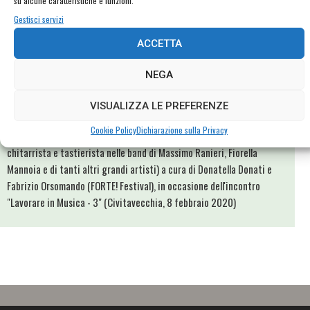
su alcune caratteristiche e funzioni.
Gestisci servizi
ACCETTA
NEGA
VISUALIZZA LE PREFERENZE
Lavorare in Musica #3: Max Rosati e Flavio Mazzocchi
Cookie Policy
Dichiarazione sulla Privacy
Intervista a Max Rosati e Flavio Mazzocchi (rispettivamente
chitarrista e tastierista nelle band di Massimo Ranieri, Fiorella
Mannoia e di tanti altri grandi artisti) a cura di Donatella Donati e
Fabrizio Orsomando (FORTE! Festival), in occasione dell'incontro
"Lavorare in Musica - 3" (Civitavecchia, 8 febbraio 2020)