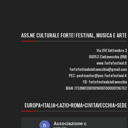
ASS.NE CULTURALE FORTE! FESTIVAL, MUSICA E ARTE
Via XVI Settembre 3
00053 Civitavecchia (RM)
www.fortefestival.it
fortefestivalcivitavecchia@gmail.com
PEC: postmaster@pec.fortefestival.it
FB: fortefestivalcivitavecchia
IBAN: IT59M0306909606100000196762
EUROPA>ITALIA>LAZIO>ROMA>CIVITAVECCHIA>SEDE