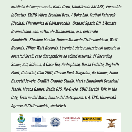
artistiche del comprensorio:
Baita Crew
,
CineCircolo XXI APS
,
Ensemble
InCantus
,
EMRO Video
,
Ercolani Bros. / Dokc Lab
, Festival
Kafarock
(Cecina), Filarmonica di Civitavecchia
,
Granari Spazio Off
,
L’Armata
Brancaleone
,
ass. culturale Musikanten
,
ass. culturale
Ponchielli
,
Stazione Musica
,
Unione Musicale Civitavecchiese
,
WoW
Records
,
Zillion Watt Records
. L’evento è stato realizzato col supporto di
operatori locali, case discografiche ed editori nazionali: 2F Recording
Studio, 8.0, 80Fame,
A Casa Tua, Audiophase, Bassa Fedeltà, Beghelli
Point, Celestini, Ciao 2001, Classic Rock Magazine, dV Games, Elena
Bassetti Jewels, Graffiti, Graphis Studio, MarLa Emozionali Creazioni
Tessili, Mucca Games, Radio 675, Re-Cycle, SDIC Servizi, Talk in the
City, Taverna del Moro, Tenuta del Gattopuzzo, trA, TRC, Università
Agraria di Civitavecchia, VentiPosti
.