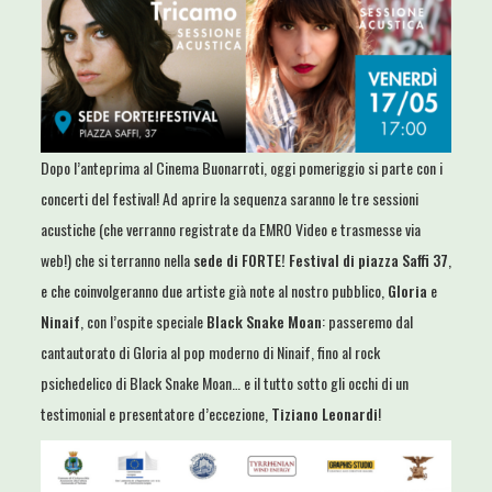
Dopo l’anteprima al Cinema Buonarroti, oggi pomeriggio si parte con i
concerti del festival! Ad aprire la sequenza saranno le tre sessioni
acustiche (che verranno registrate da EMRO Video e trasmesse via
web!) che si terranno nella
sede di FORTE! Festival di piazza Saffi 37
,
e che coinvolgeranno due artiste già note al nostro pubblico,
Gloria
e
Ninaif
, con l’ospite speciale
Black Snake Moan
: passeremo dal
cantautorato di Gloria al pop moderno di Ninaif, fino al rock
psichedelico di Black Snake Moan… e il tutto sotto gli occhi di un
testimonial e presentatore d’eccezione,
Tiziano Leonardi
!