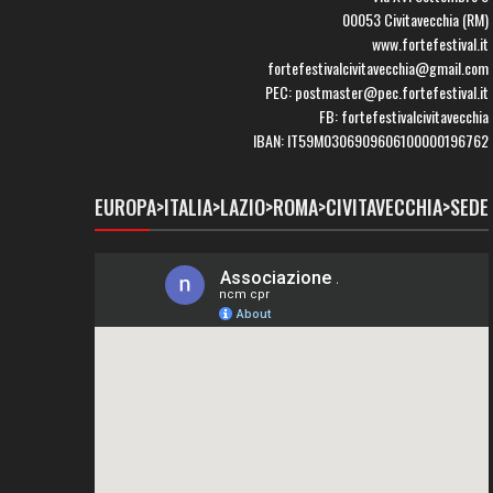
00053 Civitavecchia (RM)
www.fortefestival.it
fortefestivalcivitavecchia@gmail.com
PEC: postmaster@pec.fortefestival.it
FB: fortefestivalcivitavecchia
IBAN: IT59M0306909606100000196762
EUROPA>ITALIA>LAZIO>ROMA>CIVITAVECCHIA>SEDE