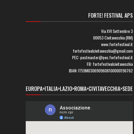
FORTE! FESTIVAL APS
Via XVI Settembre 3
00053 Civitavecchia (RM)
www.fortefestival.it
fortefestivalcivitavecchia@gmail.com
PEC: postmaster@pec.fortefestival.it
FB: fortefestivalcivitavecchia
IBAN: IT59M0306909606100000196762
EUROPA>ITALIA>LAZIO>ROMA>CIVITAVECCHIA>SEDE