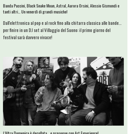
Banda Puccini, Black Snake Moan, Astral, Aurora Orsini, Alessio Gismondi e
tanti altri… Un venerdì di grandi musiche!
Dall'elettronica al pop e al rock fino alla chitarra classica alle bande...
per finire in un DJ set al Villaggio del Suono: il primo giorno del
festival sarà davvero vivace!
L’Altra Domenica è decollata… e prosegue con Art Experience!