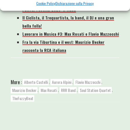
Related Posts
Cookie Policy
Dichiarazione sulla Privacy
FORTE! Festival 2020: il video
Il Ciclista, il Trequartista, la band, il DJ e una gran
bella folla!
Lavorare in Musica #3: Max Rosati e Flavio Mazzocchi
Fra la via Tiburtina e il west: Maurizio Becker
racconta la RCA italiana
,
,
,
More :
Alberto Castelli
Aurora Alpini
Flavio Mazzocchi
,
,
,
,
Maurizio Becker
Max Rosati
RRR Band
Soul Station Quartet
TheFuzzyBeat