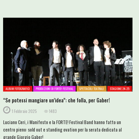
ALBUM FOTOGRAFICI
PRODUZIONI DI FORTE! FESTIVAL
SPETTACOLI TEATRALI
STAGIONE 24-25
“Se potessi mangiare un’idea”: che folla, per Gaber!
1 Febbraio 2025
1483
Luciano Ceri, i Manifesto e la FORTE! Festival Band hanno fatto un
centro pieno: sold out e standing ovation per la serata dedicata al
grande Giorgio Gaber!