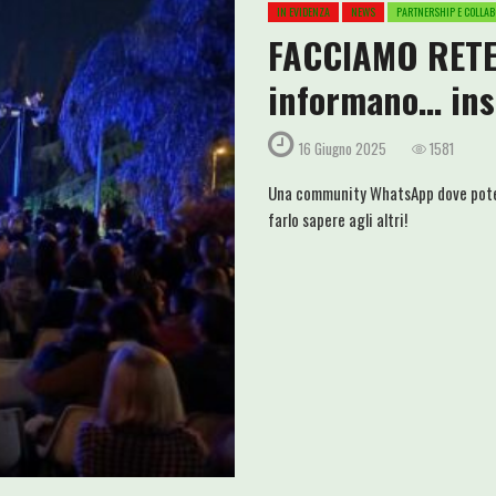
IN EVIDENZA
NEWS
PARTNERSHIP E COLLAB
FACCIAMO RETE: 
informano… ins
16 Giugno 2025
1581
Una community WhatsApp dove potete
farlo sapere agli altri!