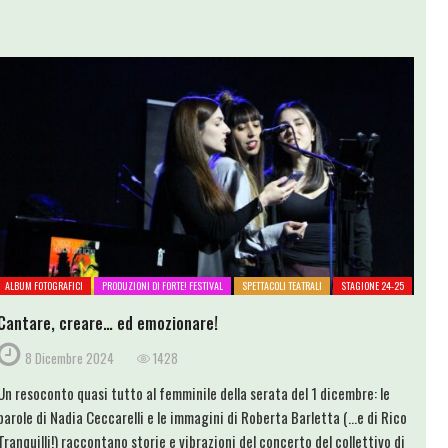
ALBUM FOTOGRAFICI
PRODUZIONI DI FORTE! FESTIVAL
SPETTACOLI TEATRALI
STAGIONE 24-25
Cantare, creare… ed emozionare!
8 Dicembre 2024
1428
Un resoconto quasi tutto al femminile della serata del 1 dicembre: le
parole di Nadia Ceccarelli e le immagini di Roberta Barletta (...e di Rico
Tranquilli!) raccontano storie e vibrazioni del concerto del collettivo di