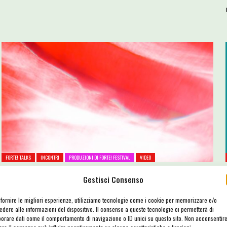
FORTE! TALKS
INCONTRI
PRODUZIONI DI FORTE! FESTIVAL
VIDEO
FORTE! Talks #03 – Federico Fabrizi (Floating Weeds Music)
Gestisci Consenso
11 Agosto 2024
1227
 fornire le migliori esperienze, utilizziamo tecnologie come i cookie per memorizzare e/o
edere alle informazioni del dispositivo. Il consenso a queste tecnologie ci permetterà di
FORTE! Talks #03 - Intervista al polistrumentista Federico Fabrizi
borare dati come il comportamento di navigazione o ID unici su questo sito. Non acconsentir
sull'album FLOATING WEEDS MUSIC (2024) in uscita su Bandcamp: