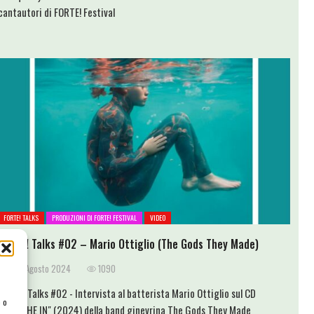
cantautori di FORTE! Festival
FORTE! TALKS
PRODUZIONI DI FORTE! FESTIVAL
VIDEO
FORTE! Talks #02 – Mario Ottiglio (The Gods They Made)
11 Agosto 2024
1090
FORTE! Talks #02 - Intervista al batterista Mario Ottiglio sul CD
e o
"BREATHE IN" (2024) della band ginevrina The Gods They Made