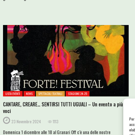
LISTA EVENTI
NEWS
SPETTACOLI TEATRALI
STAGIONE 24-25
CANTARE, CREARE… SENTIRSI TUTTI UGUALI – Un evento a più
voci
Per
23 Novembre 2024
1113
acc
ela
Domenica 1 dicembre alle 18 al Granari Off c'è una delle nostre