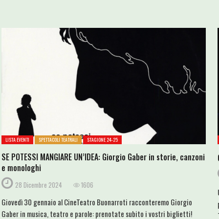
LISTA EVENTI
SPETTACOLI TEATRALI
STAGIONE 24-25
SE POTESSI MANGIARE UN’IDEA: Giorgio Gaber in storie, canzoni
e monologhi
28 Dicembre 2024
1606
Giovedì 30 gennaio al CineTeatro Buonarroti racconteremo Giorgio
Gaber in musica, teatro e parole: prenotate subito i vostri biglietti!