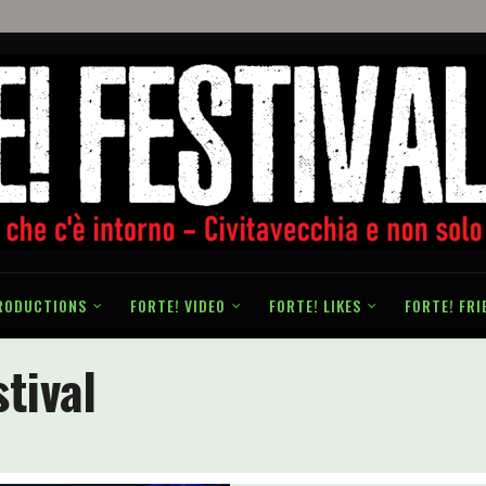
RODUCTIONS
FORTE! VIDEO
FORTE! LIKES
FORTE! FRI
tival