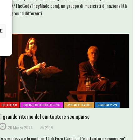
(https://TheGodsTheyMade.com), un gruppo di musicisti di nazionalità
e background differenti.
E
LISTA EVENTI
PRODUZIONI DI FORTE! FESTIVAL
SPETTACOLI TEATRALI
STAGIONE 23-24
Il grande ritorno del cantautore scomparso
20 Marzo 2024
2109
La grandezza e la modernità di Enzo Carella, il "cantautore scomparso"