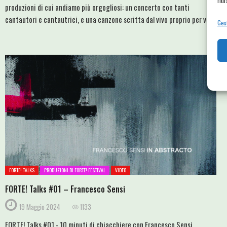
riti
produzioni di cui andiamo più orgogliosi: un concerto con tanti
cantautori e cantautrici, e una canzone scritta dal vivo proprio per voi!
Gest
FORTE! TALKS
PRODUZIONI DI FORTE! FESTIVAL
VIDEO
FORTE! Talks #01 – Francesco Sensi
19 Maggio 2024
1133
FORTE! Talks #01 - 10 minuti di chiacchiere con Francesco Sensi,