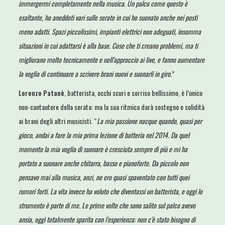
immergermi completamente nella musica. Un palco come questo è
esaltante, ho aneddoti vari sulle serate in cui ho suonato anche nei posti
meno adatti. Spazi piccolissimi, impianti elettrici non adeguati, insomma
situazioni in cui adattarsi è alla base. Cose che ti creano problemi, ma ti
migliorano molto tecnicamente e nell’approccio ai live, e fanno aumentare
la voglia di continuare a scrivere brani nuovi e suonarli in giro.
”
Lorenzo Patanè
, batterista, occhi scuri e sorriso bellissimo, è l’unico
non-cantautore della serata: ma la sua ritmica darà sostegno e solidità
ai brani degli altri musicisti. “
La mia passione nacque quando, quasi per
gioco, andai a fare la mia prima lezione di batteria nel 2014. Da quel
momento la mia voglia di suonare è cresciuta sempre di più e mi ha
portato a suonare anche chitarra, basso e pianoforte. Da piccolo non
pensavo mai alla musica, anzi, ne ero quasi spaventato con tutti quei
rumori forti. La vita invece ha voluto che diventassi un batterista, e oggi lo
strumento è parte di me. Le prime volte che sono salito sul palco avevo
ansia, oggi totalmente sparita con l’esperienza: non c’è stato bisogno di