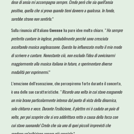
dose di ansia mi accompagna sempre. Credo però che sia quell’ansia
positiva, quella che si prova quando tieni davvero a qualcosa. In fondo,
sarebbe strano non sentirla.
”
Sulla rinuncia all’italiano
Gwenne
ha pure idee molto chiare. “
Ho sempre
preferito cantare in inglese, probabilmente perché sono cresciuta
ascoltando musica anglosassone. Questo ha influenzato molto il mio modo
di scrivere e cantare. Nonostante ciò, non escludo l’idea di avvicinarmi
maggiormente alla musica italiana in futuro, e sperimentare diverse
modalità per esprimermi.
”
L’emozione dell’esecuzione, che percepiremo forte durante il concerto,
è una delle sue caratteristiche. “
Ricordo una volta in cui stavo eseguendo
un mio brano particolarmente intenso dal punto di vista della dinamica,
solo chitarra e voce. Durante l’esibizione, il plettro mi è caduto un paio di
volte, per poi scoprire che si era addirittura rotto a causa della forza con
cui stavo suonando! Credo che sia uno di quei piccoli imprevisti che
rendono un’esibizione ancora più speciale.
”