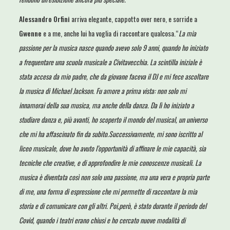
Alessandro Orfini
arriva elegante, cappotto over nero, e sorride a
Gwenne
e a me, anche lui ha voglia di raccontare qualcosa.“
La mia
passione per la musica nasce quando avevo solo 9 anni, quando ho iniziato
a frequentare una scuola musicale a Civitavecchia. La scintilla iniziale è
stata accesa da mio padre, che da giovane faceva il DJ e mi fece ascoltare
la musica di Michael Jackson. Fu amore a prima vista: non solo mi
innamorai della sua musica, ma anche della danza. Da lì ho iniziato a
studiare danza e, più avanti, ho scoperto il mondo del musical, un universo
che mi ha affascinato fin da subito.Successivamente, mi sono iscritto al
liceo musicale, dove ho avuto l’opportunità di affinare le mie capacità, sia
tecniche che creative, e di approfondire le mie conoscenze musicali. La
musica è diventata così non solo una passione, ma una vera e propria parte
di me, una forma di espressione che mi permette di raccontare la mia
storia e di comunicare con gli altri. Poi,però, è stato durante il periodo del
Covid, quando i teatri erano chiusi e ho cercato nuove modalità di