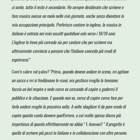
si sente, tutto il resto è secondario. Ho sempre desiderato che scrivere e
fare musica avesse un ruolo nelle mie giornate, anche senza diventare la
mia occupazione principale. Preferisco cantare in inglese, la musica in
italiano è entrata nei miei ascolti quotidiani solo verso i 18/19 anni.
L’inglese lo trovo più comodo sia per cantare che per scrivere ma
ultimamente comincio a pensare che l’italiano conceda più modi di
esprimersi.
”
Com’è salire sul palco?
“Prima, quando dovevo andare in scena, mi agitavo
un sacco e mi si freddavano le mani, ora gestisco meglio la tensione;
faccio un bel respiro e vedo come va cercando di capire e godermi il
pubblico e la situazione. E quando non va, cerco di capire come fare per
farla andare meglio la prossima volta. A volte sbagliare ti da pure modo di
capire quanto conta davvero quell’errore, a cui molto spesso diamo più
importanza di quanta effettivamente ne abbia
.” E domani? “
Il progetto è
quello di scrivere più pezzi in italiano e in collaborazione con altre persone.