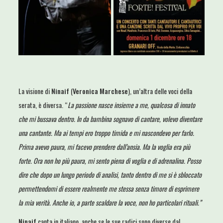
La visione di
Ninaif
(
Veronica Marchese
), un’altra delle voci della
serata, è diversa. “
La passione nasce insieme a me, qualcosa di innato
che mi bussava dentro. In da bambina sognavo di cantare, volevo diventare
una cantante. Ma ai tempi ero troppo timida e mi nascondevo per farlo.
Prima avevo paura, mi facevo prendere dall’ansia. Ma la voglia era più
forte. Ora non ho più paura, mi sento piena di voglia e di adrenalina. Posso
dire che dopo un lungo periodo di analisi, tanto dentro di me si è sbloccato
permettendomi di essere realmente me stessa senza timore di esprimere
la mia verità. Anche io, a parte scaldare la voce, non ho particolari rituali.”
Ninaif
canta in italiano, anche se le sue radici sono diverse dal