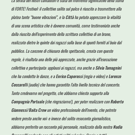
La serata dei nostri cantautori è stata un momento significativo della storia
di FORTE! Festival: il collettivo salito sul palco è riuscito a trasmettere alla
platea tante “buone vibrazioni”, e la
Città
ha potuto apprezzare la vitalità
di una scena artistica che è davvero comunità, come testimoniato anche
dalla riuscita dell’esperimento della scrittura collettiva di un brano,
realizzato dietro le quinte dai ragazzi sulla base di spunti forniti al buio dal
pubblico. La canzone di chiusura dello spettacolo, creata con queste
regole, è risultata una delle più apprezzate, anche grazie all’esecuzione
collettiva e partecipata: applausi ai ragazzi, ma anche a
Silvia Tamagnini
che ha condotto le danze, e a
Enrico Caporossi
(regia e video) e
Lorenzo
Ceccarelli
(audio) che hanno garantito l’alto livello tecnico del concerto.
Tanto credevamo nel progetto, che abbiamo chiesto supporto alla
Compagnia Portuale
(che ringraziamo!), per poter realizzare con
Roberto
Giannessi/Baita Crew
un video professionale dell’evento, che potrete
vedere presto anche voi: e invece del solito resoconto giornalistico,
abbiamo preferito un racconto più personale, realizzato dalla nostra
Nadia