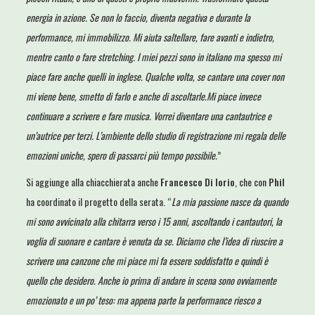
energia in azione. Se non lo faccio, diventa negativa e durante la
performance, mi immobilizzo. Mi aiuta saltellare, fare avanti e indietro,
mentre canto o fare stretching. I miei pezzi sono in italiano ma spesso mi
piace fare anche quelli in inglese. Qualche volta, se cantare una cover non
mi viene bene, smetto di farlo e anche di ascoltarle.Mi piace invece
continuare a scrivere e fare musica. Vorrei diventare una cantautrice e
un’autrice per terzi. L’ambiente dello studio di registrazione mi regala delle
emozioni uniche, spero di passarci più tempo possibile.
”
Si aggiunge alla chiacchierata anche
Francesco Di Iorio
, che con
Phil
ha coordinato il progetto della serata. “
La mia passione nasce da quando
mi sono avvicinato alla chitarra verso i 15 anni, ascoltando i cantautori, la
voglia di suonare e cantare è venuta da se. Diciamo che l’idea di riuscire a
scrivere una canzone che mi piace mi fa essere soddisfatto e quindi è
quello che desidero. Anche io prima di andare in scena sono ovviamente
emozionato e un po’ teso: ma appena parte la performance riesco a