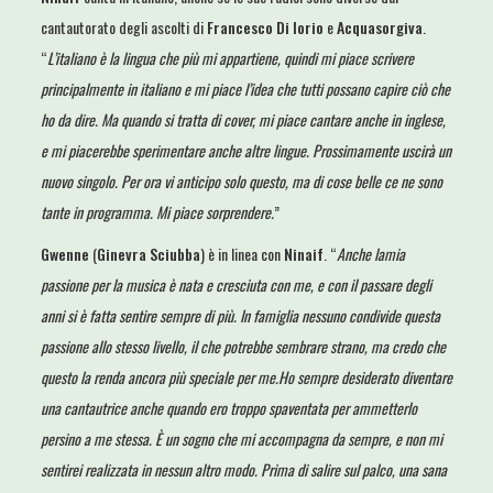
cantautorato degli ascolti di
Francesco Di Iorio
e
Acquasorgiva
.
“
L’italiano è la lingua che più mi appartiene, quindi mi piace scrivere
principalmente in italiano e mi piace l’idea che tutti possano capire ciò che
ho da dire. Ma quando si tratta di cover, mi piace cantare anche in inglese,
e mi piacerebbe sperimentare anche altre lingue. Prossimamente uscirà un
nuovo singolo. Per ora vi anticipo solo questo, ma di cose belle ce ne sono
tante in programma. Mi piace sorprendere.
”
Gwenne
(
Ginevra Sciubba
) è in linea con
Ninaif
. “
Anche lamia
passione per la musica è nata e cresciuta con me, e con il passare degli
anni si è fatta sentire sempre di più. In famiglia nessuno condivide questa
passione allo stesso livello, il che potrebbe sembrare strano, ma credo che
questo la renda ancora più speciale per me.Ho sempre desiderato diventare
una cantautrice anche quando ero troppo spaventata per ammetterlo
persino a me stessa. È un sogno che mi accompagna da sempre, e non mi
sentirei realizzata in nessun altro modo. Prima di salire sul palco, una sana