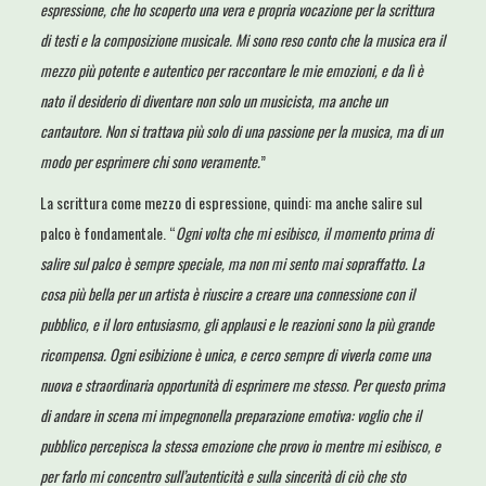
espressione, che ho scoperto una vera e propria vocazione per la scrittura
di testi e la composizione musicale. Mi sono reso conto che la musica era il
mezzo più potente e autentico per raccontare le mie emozioni, e da lì è
nato il desiderio di diventare non solo un musicista, ma anche un
cantautore. Non si trattava più solo di una passione per la musica, ma di un
modo per esprimere chi sono veramente.
”
La scrittura come mezzo di espressione, quindi: ma anche salire sul
palco è fondamentale. “
Ogni volta che mi esibisco, il momento prima di
salire sul palco è sempre speciale, ma non mi sento mai sopraffatto. La
cosa più bella per un artista è riuscire a creare una connessione con il
pubblico, e il loro entusiasmo, gli applausi e le reazioni sono la più grande
ricompensa. Ogni esibizione è unica, e cerco sempre di viverla come una
nuova e straordinaria opportunità di esprimere me stesso. Per questo prima
di andare in scena mi impegnonella preparazione emotiva: voglio che il
pubblico percepisca la stessa emozione che provo io mentre mi esibisco, e
per farlo mi concentro sull’autenticità e sulla sincerità di ciò che sto