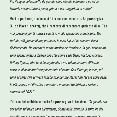
Poi il sogno nel cassetto da quando sono piccolo è imparare un po’ la
batteria e soprattutto il piano, prima o poi, magari mi ci metto
!”
Mentre parliamo, qualcuno si è fermato ad ascoltare:
Acquasorgiva
(
Alice Pacchiarotti
), che è contenta di raccontare qualcosa di sé. “
La
mia passione per la musica è nata in modo spontaneo a dieci anni. Mio
fratello, più grande di me, praticava in casa i dj set da suonare live a
Civitavecchia. Ho ascoltato molta musica elettronica e, in quel periodo mi
sono appassionata a diverse pop star come Lady Gaga, Michael Jackson,
Britney Spears, etc. Da lì ho capito che avrei voluto cantare. All’inizio
pensavo di dedicarmi semplicemente al canto. Con il tempo, invece, mi
sono accorta che scrivere (anche solo per me stessa) mi faceva stare bene.
In più, spesso mi divertivo a inventare melodie. Ho iniziato a scrivere
canzoni nel 2021.”
L’attesa dell’esibizione mette
Acquasorgiva
in tensione.
“Io quando sto
per salire sul palco sono elettrizzata, Sento della frenesia. A volte ho dei
piccoli rituali, e uno di questi è proprio muovermi. Trasformare questa