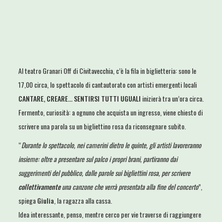
Al teatro Granari Off di Civitavecchia, c’è la fila in biglietteria: sono le
17,00 circa, lo spettacolo di cantautorato con artisti emergenti locali
CANTARE, CREARE… SENTIRSI TUTTI UGUALI
inizierà tra un’ora circa.
Fermento, curiosità: a ognuno che acquista un ingresso, viene chiesto di
scrivere una parola su un bigliettino rosa da riconsegnare subito.
“
Durante lo spettacolo, nei camerini dietro le quinte, gli artisti lavoreranno
insieme: oltre a presentare sul palco i propri brani, partiranno dai
suggerimenti del pubblico, dalle parole sui bigliettini rosa, per scrivere
collettivamente
una canzone che verrà presentata alla fine del concerto
”,
spiega
Giulia
, la ragazza alla cassa.
Idea interessante, penso, mentre cerco per vie traverse di raggiungere