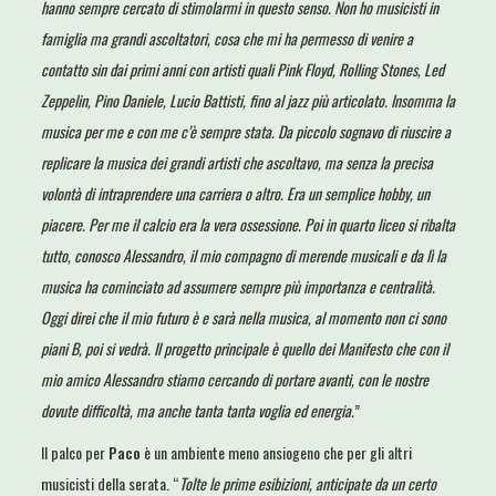
hanno sempre cercato di stimolarmi in questo senso. Non ho musicisti in
famiglia ma grandi ascoltatori, cosa che mi ha permesso di venire a
contatto sin dai primi anni con artisti quali Pink Floyd, Rolling Stones, Led
Zeppelin, Pino Daniele, Lucio Battisti, fino al jazz più articolato. Insomma la
musica per me e con me c’è sempre stata. Da piccolo sognavo di riuscire a
replicare la musica dei grandi artisti che ascoltavo, ma senza la precisa
volontà di intraprendere una carriera o altro. Era un semplice hobby, un
piacere. Per me il calcio era la vera ossessione. Poi in quarto liceo si ribalta
tutto, conosco Alessandro, il mio compagno di merende musicali e da lì la
musica ha cominciato ad assumere sempre più importanza e centralità.
Oggi direi che il mio futuro è e sarà nella musica, al momento non ci sono
piani B, poi si vedrà. Il progetto principale è quello dei Manifesto che con il
mio amico Alessandro stiamo cercando di portare avanti, con le nostre
dovute difficoltà, ma anche tanta tanta voglia ed energia.
”
Il palco per
Paco
è un ambiente meno ansiogeno che per gli altri
musicisti della serata. “
Tolte le prime esibizioni, anticipate da un certo