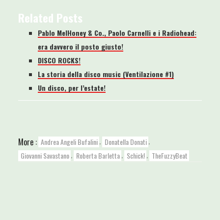
Related Posts
Pablo MelHoney & Co., Paolo Carnelli e i Radiohead:
era davvero il posto giusto!
DISCO ROCKS!
La storia della disco music (Ventilazione #1)
Un disco, per l’estate!
,
,
More :
Andrea Angeli Bufalini
Donatella Donati
,
,
,
Giovanni Savastano
Roberta Barletta
Schick!
TheFuzzyBeat