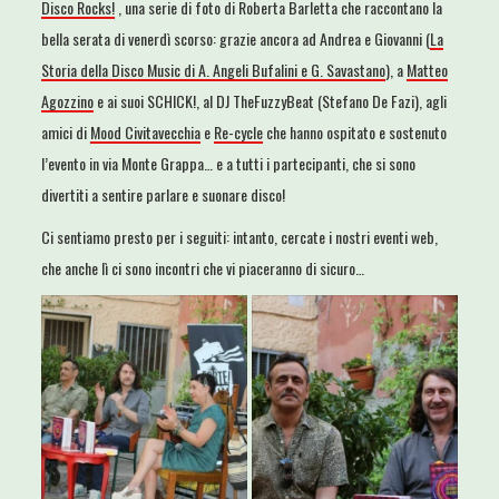
Disco Rocks!
, una serie di foto di Roberta Barletta che raccontano la
bella serata di venerdì scorso: grazie ancora ad Andrea e Giovanni (
La
Storia della Disco Music di A. Angeli Bufalini e G. Savastano
), a
Matteo
Agozzino
e ai suoi SCHICK!, al DJ TheFuzzyBeat (Stefano De Fazi), agli
amici di
Mood Civitavecchia
e
Re-cycle
che hanno ospitato e sostenuto
l’evento in via Monte Grappa… e a tutti i partecipanti, che si sono
divertiti a sentire parlare e suonare disco!
Ci sentiamo presto per i seguiti: intanto, cercate i nostri eventi web,
che anche lì ci sono incontri che vi piaceranno di sicuro…