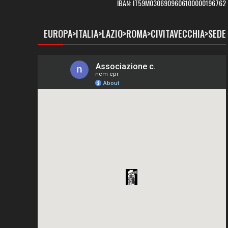
IBAN: IT59M0306909606100000196762
EUROPA>ITALIA>LAZIO>ROMA>CIVITAVECCHIA>SEDE