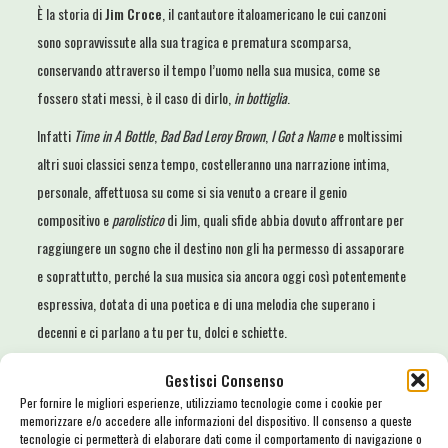
È la storia di
Jim Croce
, il cantautore italoamericano le cui canzoni
sono sopravvissute alla sua tragica e prematura scomparsa,
conservando attraverso il tempo l’uomo nella sua musica, come se
fossero stati messi, è il caso di dirlo,
in bottiglia
.
Infatti
Time in A Bottle
,
Bad Bad Leroy Brown
,
I Got a Name
e moltissimi
altri suoi classici senza tempo, costelleranno una narrazione intima,
personale, affettuosa su come si sia venuto a creare il genio
compositivo e
parolistico
di Jim, quali sfide abbia dovuto affrontare per
raggiungere un sogno che il destino non gli ha permesso di assaporare
e soprattutto, perché la sua musica sia ancora oggi così potentemente
espressiva, dotata di una poetica e di una melodia che superano i
decenni e ci parlano a tu per tu, dolci e schiette.
Lo spettacolo sarà accompagnato dalle sapienti chitarre e dalle voci di
Gestisci Consenso
Alberto Burattini
e
Gianluca Bonamano
, e diretto dalla narrazione
Per fornire le migliori esperienze, utilizziamo tecnologie come i cookie per
memorizzare e/o accedere alle informazioni del dispositivo. Il consenso a queste
di
Aurora Garofolo
: ma per farvi entrare di più nel mondo di
Jim
tecnologie ci permetterà di elaborare dati come il comportamento di navigazione o