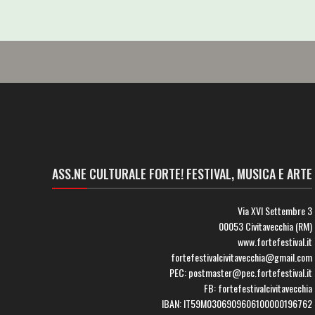
ASS.NE CULTURALE FORTE! FESTIVAL, MUSICA E ARTE
Via XVI Settembre 3
00053 Civitavecchia (RM)
www.fortefestival.it
fortefestivalcivitavecchia@gmail.com
PEC: postmaster@pec.fortefestival.it
FB: fortefestivalcivitavecchia
IBAN: IT59M0306909606100000196762