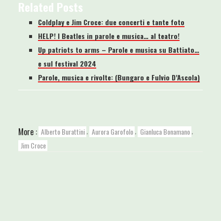
Related Posts
Coldplay e Jim Croce: due concerti e tante foto
HELP! I Beatles in parole e musica… al teatro!
Up patriots to arms – Parole e musica su Battiato…
e sul festival 2024
Parole, musica e rivolte: (Bungaro e Fulvio D’Ascola)
,
,
,
More :
Alberto Burattini
Aurora Garofolo
Gianluca Bonamano
Jim Croce