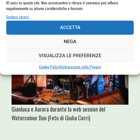
Croce
, il racconto sarà arricchito con immagini, voci… e un QR Code
ID unici su questo sito. Non acconsentire o ritirare il consenso può influire
negativamente su alcune caratteristiche e funzioni.
per accedere ai bellissimi testi delle canzoni che saranno proposte, in
Gestisci servizi
lingua originale e tradotti in italiano!
ACCETTA
NEGA
VISUALIZZA LE PREFERENZE
Cookie Policy
Dichiarazione sulla Privacy
Gianluca e Aurora durante la web session del
Watercolour Duo (Foto di Giulia Cerri)