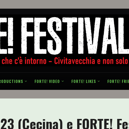
RODUCTIONS
FORTE! VIDEO
FORTE! LIKES
FORTE! FRI
23 (Cecina) e FORTE! Fe