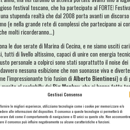
tigioso festival toscano, che ha partecipato al FORTE! Festiva
è una stupenda realtà che dal 2008 porta avanti un discorso 
amo (e nella grande rete di complessi che partecipano ai co
 che molti ricorderanno…)
na le due serate di Marina di Cecina, e ne siamo usciti cari
si, tutti di livello altissimo, capaci di unire con energia tec
usto personale a colpirci sono stati soprattutto il noise dei
 davvero nessuna esibizione che non suonasse viva e diverten
me l’impressionante trio fusion di
Alberto Bientinesi
) o di
 merito al rockabilly dei
Big Monkey
, che ci hanno fatto to
 e ai
Fry Dry
che hanno eseguito una
Lamette
che più che al
Gestisci Consenso
 fornire le migliori esperienze, utilizziamo tecnologie come i cookie per memorizzare e/o
edere alle informazioni del dispositivo. Il consenso a queste tecnologie ci permetterà di
arebbero tante (potete intanto recuperare le esibizioni del
borare dati come il comportamento di navigazione o ID unici su questo sito. Non acconsentir
rare il consenso può influire negativamente su alcune caratteristiche e funzioni.
er dell’evento), ma preferiamo ringraziare di cuore gli amic