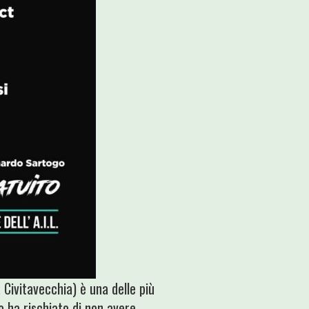
a Civitavecchia) è una delle più
io ha rischiato di non avere