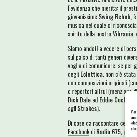
l’evidenza che merita: il pres
giovanissime
Swing Rehab
, 
musica nel quale ci riconosci
spirito della nostra
Vibrania
,
Siamo andati a vedere di perso
sul palco di tanti generi diver
voglia di comunicare; se per g
degli
Eclettica
, non c’è stata
con composizioni originali (co
o repertori altrui (menzione di
Dick Dale
ed
Eddie Cochran
,
agli
Strokes
).
Per
acc
Di cose da raccontare ce ne s
ela
riti
Facebook
di
Radio 675
, partn