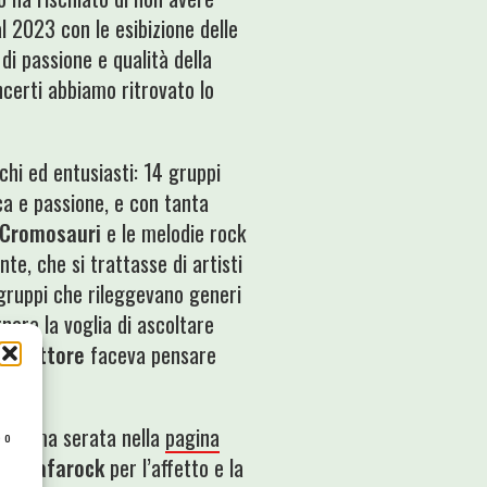
l 2023 con le esibizione delle
di passione e qualità della
ncerti abbiamo ritrovato lo
chi ed entusiasti: 14 gruppi
nica e passione, e con tanta
Cromosauri
e le melodie rock
te, che si trattasse di artisti
 gruppi che rileggevano generi
rnare la voglia di ascoltare
la
Rettore
faceva pensare
la prima serata nella
pagina
e o
i di
Kafarock
per l’affetto e la