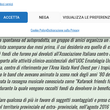
e la prossima puntata del nostro gemellaggio sarà il conce
isci servizi
tra band sul palco!!!), e lasciare con un abbraccio la parol
persona più adatta a raccontarci qualcosa di più su questo 
ACCETTA
NEGA
VISUALIZZA LE PREFERENZ
Cookie Policy
Dichiarazione sulla Privacy
spontanea ed autoprodotta, un gruppo di amici organizza un c
ta scomparso due mesi prima, il cui desiderio era quello di e
i fondi che furono poi devoluti all’Associazione Italiana contr
pporto alle attività clinico-assistenziali dell’UOC Ematologia Un
, centro di riferimento per l’Area Vasta Nord Ovest per i trapi
o le band che avevano animato la scena rock degli anni ’80 del
è nata la rassegna musicale conosciuta come “Kafarock friends f
urante la quale vengono raccolti fondi da devolvere in benefic
fare qualcosa di più in favore di soggetti svantaggiati e preso 
 territorio provinciale ed extra- provinciale, nell’agosto 2016 s