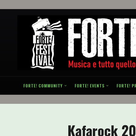
FORTE! COMMUNITY
FORTE! EVENTS
FORTE! P
Kafarock 20