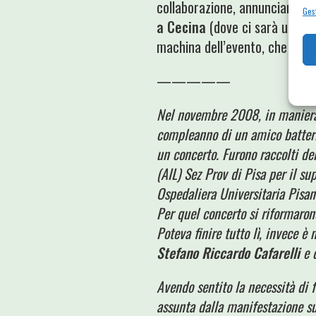
collaborazione, annunciare ch
Gest
a Cecina
(dove ci sarà una nos
machina dell’evento, che è la 
—————
Nel novembre 2008, in maniera 
compleanno di un amico batteris
un concerto. Furono raccolti de
(AIL) Sez Prov di Pisa per il su
Ospedaliera Universitaria Pisana
Per quel concerto si riformaron
Poteva finire tutto lì, invece 
Stefano Riccardo Cafarelli
e d
Avendo sentito la necessità di 
assunta dalla manifestazione sul