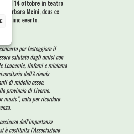
rto del
14 ottobre in teatro
a a
Barbara Meini
, deus ex
bellissimo evento!
E
oncerto per festeggiare il
ssere salutato dagli amici con
o le Leucemie, linfomi e mieloma
iversitaria dell’Azienda
anti di midollo osseo.
la provincia di Livorno.
or music”, nata per ricordare
enza.
coscienza dell’importanza
i è costituita l’Associazione