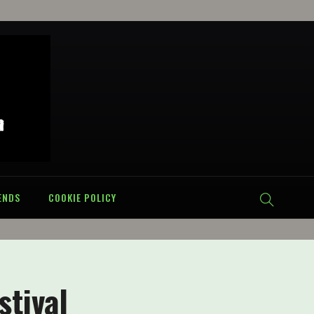
ENDS
COOKIE POLICY
stival