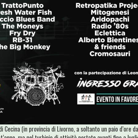
di Cecina (in provincia di Livorno, a soltanto un paio d’ore d
est’anno, ma nel turbinio di attività portate avanti fino a lugl