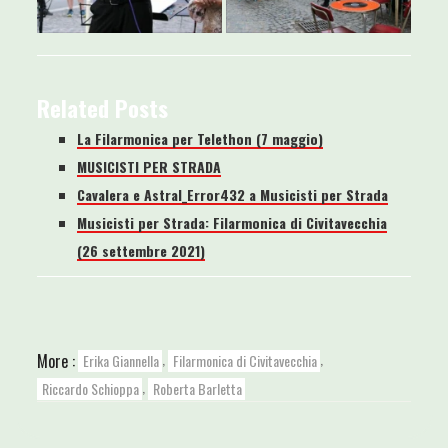
Related Posts
La Filarmonica per Telethon (7 maggio)
MUSICISTI PER STRADA
Cavalera e Astral_Error432 a Musicisti per Strada
Musicisti per Strada: Filarmonica di Civitavecchia
(26 settembre 2021)
,
,
More :
Erika Giannella
Filarmonica di Civitavecchia
,
Riccardo Schioppa
Roberta Barletta