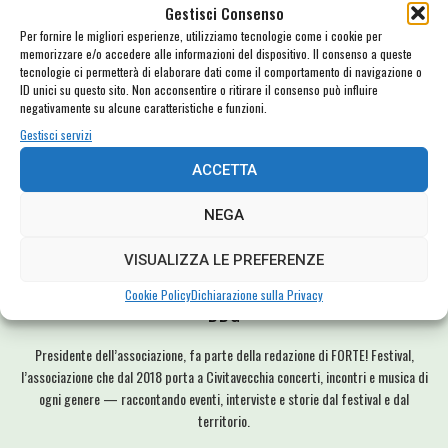
Gestisci Consenso
Lavorare in Musica #2: Silvia Mobili
Per fornire le migliori esperienze, utilizziamo tecnologie come i cookie per
memorizzare e/o accedere alle informazioni del dispositivo. Il consenso a queste
tecnologie ci permetterà di elaborare dati come il comportamento di navigazione o
ID unici su questo sito. Non acconsentire o ritirare il consenso può influire
negativamente su alcune caratteristiche e funzioni.
,
More :
Donatella Donati
Kyber
Gestisci servizi
ACCETTA
NEGA
VISUALIZZA LE PREFERENZE
Cookie Policy
Dichiarazione sulla Privacy
DDG
Presidente dell’associazione, fa parte della redazione di FORTE! Festival,
l’associazione che dal 2018 porta a Civitavecchia concerti, incontri e musica di
ogni genere — raccontando eventi, interviste e storie dal festival e dal
territorio.