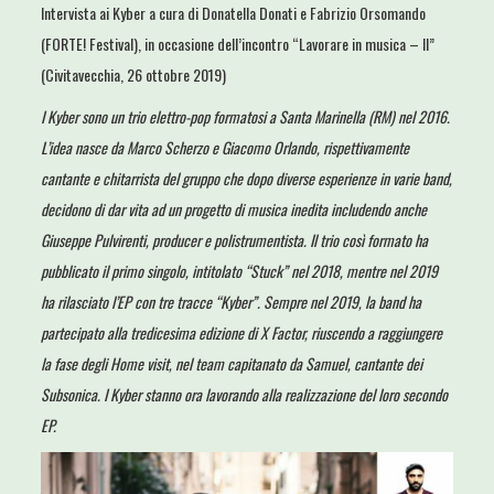
Intervista ai Kyber a cura di Donatella Donati e Fabrizio Orsomando
(FORTE! Festival), in occasione dell’incontro “Lavorare in musica – II”
(Civitavecchia, 26 ottobre 2019)
I Kyber sono un trio elettro-pop formatosi a Santa Marinella (RM) nel 2016.
L’idea nasce da Marco Scherzo e Giacomo Orlando, rispettivamente
cantante e chitarrista del gruppo che dopo diverse esperienze in varie band,
decidono di dar vita ad un progetto di musica inedita includendo anche
Giuseppe Pulvirenti, producer e polistrumentista. Il trio così formato ha
pubblicato il primo singolo, intitolato “Stuck” nel 2018, mentre nel 2019
ha rilasciato l’EP con tre tracce “Kyber”. Sempre nel 2019, la band ha
partecipato alla tredicesima edizione di X Factor, riuscendo a raggiungere
la fase degli Home visit, nel team capitanato da Samuel, cantante dei
Subsonica. I Kyber stanno ora lavorando alla realizzazione del loro secondo
EP.