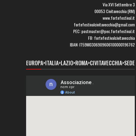
Via XVI Settembre 3
00053 Civitavecchia (RM)
www.fortefestival.it
fortefestivalcivitavecchia@gmail.com
PEC: postmaster@pec.fortefestival.it
FB: fortefestivalcivitavecchia
IBAN: IT59M0306909606100000196762
EUROPA>ITALIA>LAZIO>ROMA>CIVITAVECCHIA>SEDE