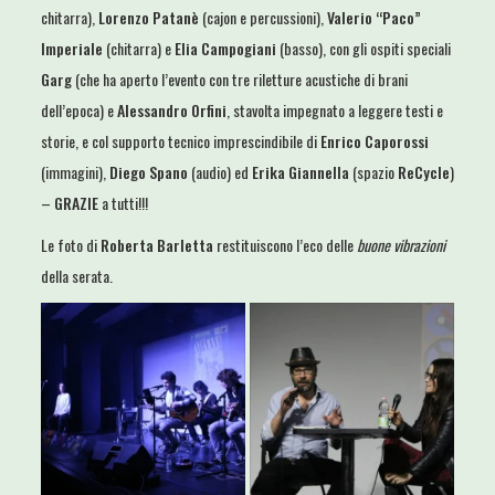
chitarra),
Lorenzo Patanè
(cajon e percussioni),
Valerio “Paco”
Imperiale
(chitarra) e
Elia Campogiani
(basso), con gli ospiti speciali
Garg
(che ha aperto l’evento con tre riletture acustiche di brani
dell’epoca) e
Alessandro Orfini
, stavolta impegnato a leggere testi e
storie, e col supporto tecnico imprescindibile di
Enrico Caporossi
(immagini),
Diego Spano
(audio) ed
Erika Giannella
(spazio
ReCycle
)
–
GRAZIE
a tutti!!!
Le foto di
Roberta Barletta
restituiscono l’eco delle
buone vibrazioni
della serata.