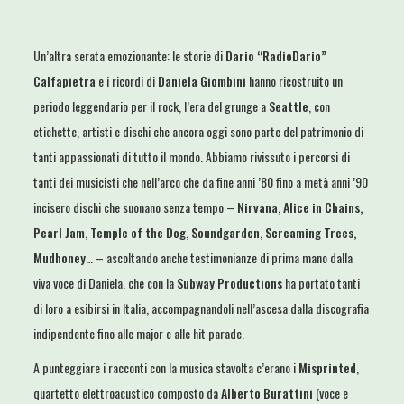
Un’altra serata emozionante: le storie di
Dario “RadioDario”
Calfapietra
e i ricordi di
Daniela Giombini
hanno ricostruito un
periodo leggendario per il rock, l’era del grunge a
Seattle
, con
etichette, artisti e dischi che ancora oggi sono parte del patrimonio di
tanti appassionati di tutto il mondo. Abbiamo rivissuto i percorsi di
tanti dei musicisti che nell’arco che da fine anni ’80 fino a metà anni ’90
incisero dischi che suonano senza tempo –
Nirvana, Alice in Chains,
Pearl Jam, Temple of the Dog, Soundgarden, Screaming Trees,
Mudhoney
… – ascoltando anche testimonianze di prima mano dalla
viva voce di Daniela, che con la
Subway Productions
ha portato tanti
di loro a esibirsi in Italia, accompagnandoli nell’ascesa dalla discografia
indipendente fino alle major e alle hit parade.
A punteggiare i racconti con la musica stavolta c’erano i
Misprinted
,
quartetto elettroacustico composto da
Alberto Burattini
(voce e