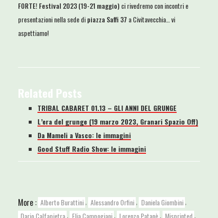
FORTE! Festival 2023 (19-21 maggio)
ci rivedremo con incontri e
presentazioni nella sede di
piazza Saffi 37
a Civitavecchia… vi
aspettiamo!
Related Posts
TRIBAL CABARET 01.13 – GLI ANNI DEL GRUNGE
L’era del grunge (19 marzo 2023, Granari Spazio Off)
Da Mameli a Vasco: le immagini
Good Stuff Radio Show: le immagini
,
,
,
More :
Alberto Burattini
Alessandro Orfini
Daniela Giombini
,
,
,
,
Dario Calfapietra
Elia Campogiani
Lorenzo Patanè
Misprinted