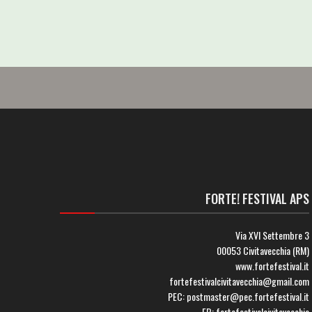
FORTE! FESTIVAL APS
Via XVI Settembre 3
00053 Civitavecchia (RM)
www.fortefestival.it
fortefestivalcivitavecchia@gmail.com
PEC: postmaster@pec.fortefestival.it
FB: fortefestivalcivitavecchia