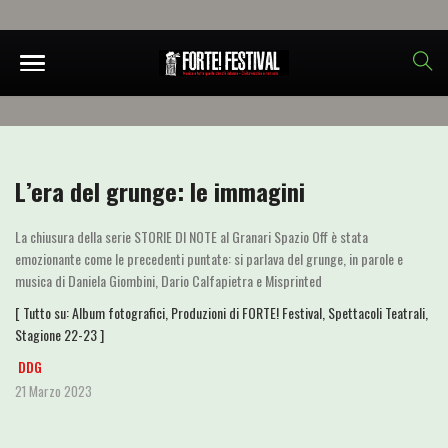
L’era del grunge: le immagini
La chiusura della serie STORIE DI NOTE al Granari Spazio Off è stata
emozionante come le precedenti puntate: si parlava del grunge, in parole e
musica di Daniela Giombini, Dario Calfapietra e Misprinted
[ Tutto su:
Album fotografici
,
Produzioni di FORTE! Festival
,
Spettacoli Teatrali
,
Stagione 22-23
]
DDG
21 Marzo 2023