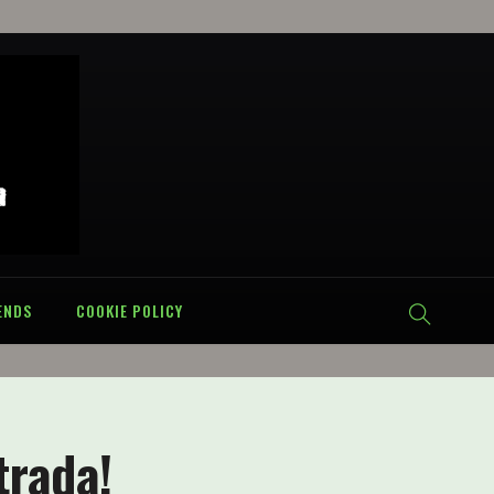
ENDS
COOKIE POLICY
trada!