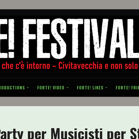
RODUCTIONS
FORTE! VIDEO
FORTE! LIKES
FORTE! FRI
arty per Musicisti per S