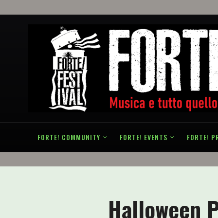
FORTE! COMMUNITY
FORTE! EVENTS
FORTE! P
Halloween P