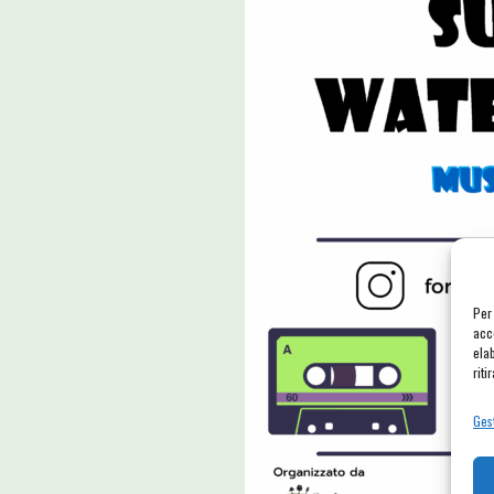
Per
acc
ela
riti
Gest