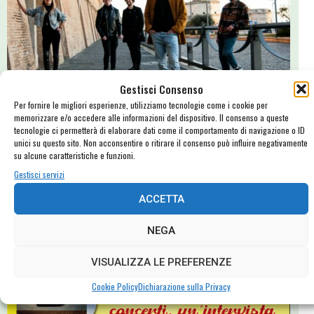
Gestisci Consenso
Per fornire le migliori esperienze, utilizziamo tecnologie come i cookie per
Sugar Beatz, Giorgia Gallinari e noi…
memorizzare e/o accedere alle informazioni del dispositivo. Il consenso a queste
tecnologie ci permetterà di elaborare dati come il comportamento di navigazione o ID
Giorgia Gallinari ha realizzato un bellissimo servizio fotografico per il
unici su questo sito. Non acconsentire o ritirare il consenso può influire negativamente
singolo dei Sugar Beatz che stiamo preparando: qualche foto e una
su alcune caratteristiche e funzioni.
copertina in anteprima!
Gestisci servizi
ACCETTA
NEGA
VISUALIZZA LE PREFERENZE
Cookie Policy
Dichiarazione sulla Privacy