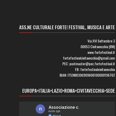
ASS.NE CULTURALE FORTE! FESTIVAL, MUSICA E ARTE
Via XVI Settembre 3
00053 Civitavecchia (RM)
www.fortefestival.it
fortefestivalcivitavecchia@gmail.com
PEC: postmaster@pec.fortefestival.it
FB: fortefestivalcivitavecchia
IBAN: IT59M0306909606100000196762
EUROPA>ITALIA>LAZIO>ROMA>CIVITAVECCHIA>SEDE