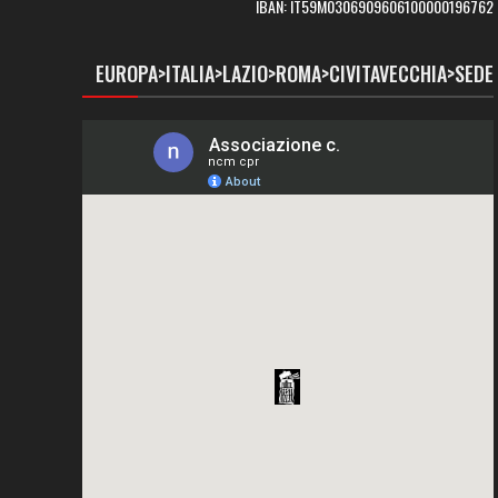
IBAN: IT59M0306909606100000196762
EUROPA>ITALIA>LAZIO>ROMA>CIVITAVECCHIA>SEDE